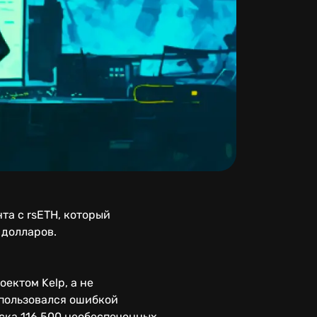
та с rsETH, который
 долларов.
ектом Kelp, а не
пользовался ошибкой
ска 116 500 необеспеченных