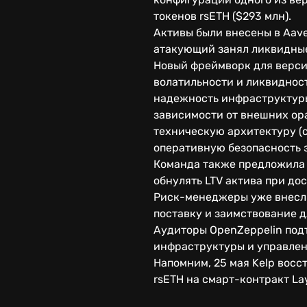
токенов rsETH ($293 млн).
Активы были внесены в Aave
атакующий занял ликвидные 
Новый фреймворк для версий
волатильности и ликвидност
надежность инфраструктуры
зависимости от внешних ор
техническую архитектуру (с
оперативную безопасность 
Команда также предложила 
обнулять LTV актива при д
Риск-менеджеры уже внесли
поставку и заимствование 
Аудиторы OpenZeppelin под
инфраструктуры и управлени
Напомним, 25 мая Kelp восс
rsETH на смарт-контракт Lay