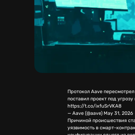
Протокол Aave пересмотрел 
поставил проект под угрозу
https://t.co/ixfuSrVKA8
— Aave (@aave) May 31, 2026
Причиной происшествия стал
уязвимость в смарт-контра
конфигурации одного из ве