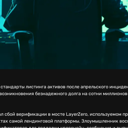
стандарты листинга активов после апрельского инциден
 возникновения безнадежного долга на сотни миллионов
 сбой верификации в мосте LayerZero, используемом про
ктах самой лендинговой платформы. Злоумышленник вос
рификаторов для подделки кроссчейн-сообщения и выпу