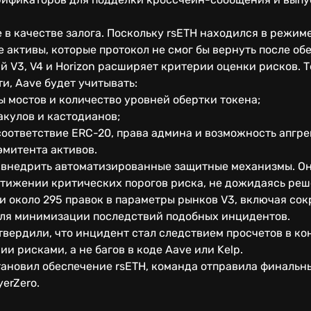
 в качестве залога. Поскольку rsETH находился в режиме
активы, которые протокол не смог бы вернуть после об
 V3, V4 и Horizon расширяет критерии оценки рисков. Т
и, Aave будет учитывать:
 мостов и количество уровней обертки токена;
акулов и кастодианов;
оответствие ERC-20, права админа и возможность апгре
эмитента активов.
внедрить автоматизированные защитные механизмы. Он
остижении критических порогов риска, не дожидаясь ре
 около 295 правок в параметры рынков V3, включая со
для минимизации последствий подобных инцидентов.
твердили, что инцидент стал следствием просчетов в к
и рисками, а не багов в коде Aave или Kelp.
тановил обеспечение rsETH, команда отправила финальн
erZero.