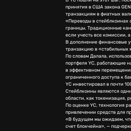
принятия в США закона GEN
транзакциям в фиатных вал
«Переводы в стейблкоинах о
границы. Традиционные кан
если учесть все комиссии, 
В дополнение финансовые у
транзакцию в «стабильных 
По словам Далала, использо
портфеля YC, работающие н
в эффективном перемещении
ограниченного доступа к б
YC инвестировал в почти 10
Стейблкоины являются одни
области, как токенизация, 
По оценке YC, технология р
привлечении средств для п
«В будущем мы ожидаем, что
счет блокчейна», — подчерк