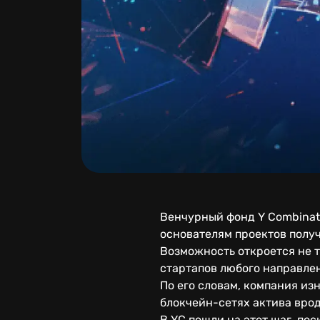
Венчурный фонд Y Combinato
основателям проектов получ
Возможность откроется не 
стартапов любого направле
По его словам, компания из
блокчейн-сетях актива вроде
В YC пошли на этот шаг, по