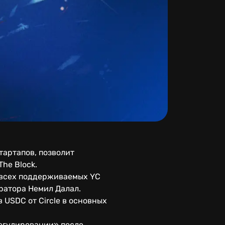
тартапов, позволит
he Block.
 всех поддерживаемых YC
ратора Немил Далал.
 USDC от Circle в основных
регулировании» после