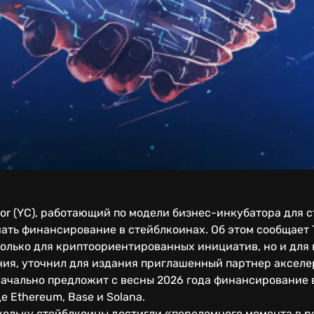
r (YC), работающий по модели бизнес-инкубатора для с
ать финансирование в стейблкоинах. Об этом сообщает T
только для криптоориентированных инициатив, но и для
ния, уточнил для издания приглашенный партнер акселе
начально предложит с весны 2026 года финансирование в
 Ethereum, Base и Solana.
скольку стейблкоины достигли «переломного момента в 