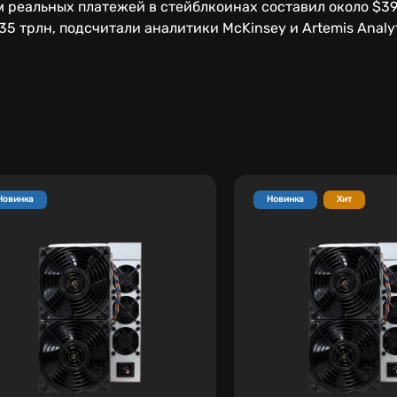
м реальных платежей в стейблкоинах составил около $3
5 трлн, подсчитали аналитики McKinsey и Artemis Analyt
Новинка
Новинка
Хит