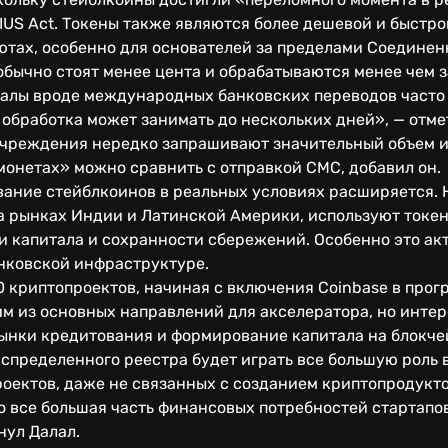
IUS Act. Токены также являются более дешевой и быстр
ютах, особенно для основателей за пределами Соединен
бычно стоят менее цента и обрабатываются менее чем з
алы вроде международных банковских переводов часто 
а обработка может занимать до нескольких дней», — отме
чреждения нередко запрашивают значительный объем и
монетах» можно сравнить с отправкой СМС, добавил он.
вание стейблкоинов в реальных условиях расширяется. 
а рынках Индии и Латинской Америки, используют токе
 капитала и сохранности сбережений. Особенно это акт
анковской инфраструктуре.
0 криптопроектов, начиная с включения Coinbase в прогр
м из основных направлений для акселератора, но интер
рынки кредитования и формирование капитала на блокче
аспределенного реестра будет играть все большую роль
роектов, даже не связанных с созданием криптопродукт
 все большая часть финансовых потребностей стартапов
нул Далал.