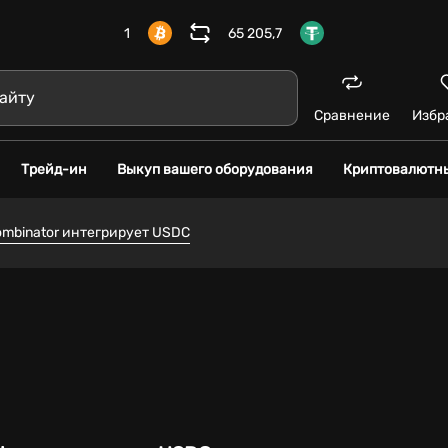
1
65 205,7
Сравнение
Избр
Трейд-ин
Выкуп вашего оборудования
Криптовалютн
ombinator интегрирует USDC