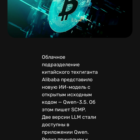
Облачное
подразделение
китайского техгиганта
Alibaba представило
новую ИИ-модель с
открытым исходным
кодом — Qwen-3.5. Об
этом пишет SCMP.
Две версии LLM стали
доступны в
приложении Qwen.
Релиз приурочен к