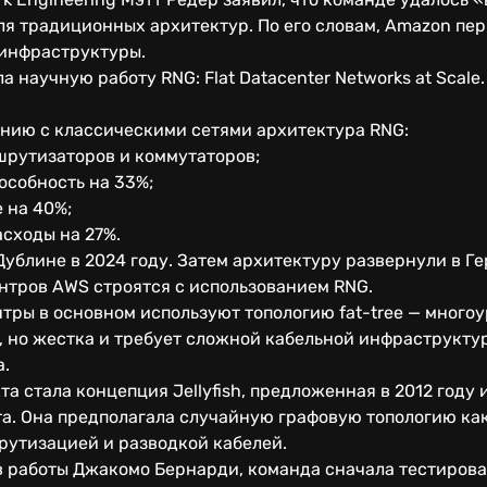
ля традиционных архитектур. По его словам, Amazon пе
 инфраструктуры.
 научную работу RNG: Flat Datacenter Networks at Scale. 
ению с классическими сетями архитектура RNG:
шрутизаторов и коммутаторов;
особность на 33%;
 на 40%;
сходы на 27%.
Дублине в 2024 году. Затем архитектуру развернули в Г
нтров AWS строятся с использованием RNG.
нтры в основном используют топологию fat-tree — мног
, но жестка и требует сложной кабельной инфраструкту
а.
та стала концепция Jellyfish, предложенная в 2012 году
. Она предполагала случайную графовую топологию как 
рутизацией и разводкой кабелей.
в работы Джакомо Бернарди, команда сначала тестирова