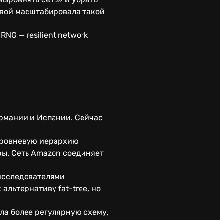
рвой масштабировала такой
RNG — resilient network
ермании и Испании. Сейчас
оуровневую иерархию
ры. Сеть Amazon соединяет
 исследователями
альтернативу fat-tree, но
ла более регулярную схему,