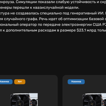
нроуза. Симуляции показали слабую устойчивость и ск
женеры перешли к квазислучайной модели.
ктура не создавалась специально под генеративный ИИ.
я случайного графа. Речь идет об оптимизации базовой
ональный оператор по передаче электроэнергии США PJM
л к дополнительным расходам в размере $23,1 млрд тольк
Новинка
Хит
Новинка