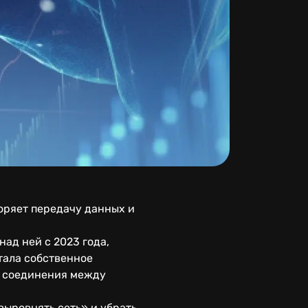
оряет передачу данных и
ад ней с 2023 года,
тала собственное
е соединения между
выровнять сеть» и убрать