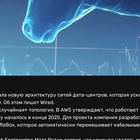
ла новую архитектуру сетей дата-центров, которая уск
 Об этом пишет Wired.
лучайная» топология. В AWS утверждают, что работают н
 началось в конце 2025. Для проекта компания разрабо
ffleBox, которое автоматически перемешивает кабельны
 Engineering Мэтт Редер заявил, что команде удалось «