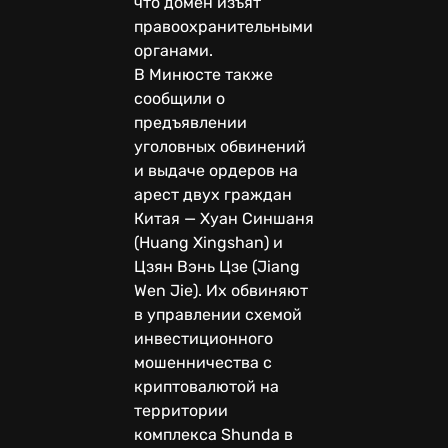
что домен изъят
правоохранительными
органами.
В Минюсте также
сообщили о
предъявлении
уголовных обвинений
и выдаче ордеров на
арест двух граждан
Китая — Хуан Синшаня
(Huang Xingshan) и
Цзян Вэнь Цзе (Jiang
Wen Jie). Их обвиняют
в управлении схемой
инвестиционного
мошенничества с
криптовалютой на
территории
комплекса Shunda в