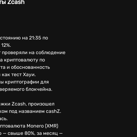
ты Zcash
стоянию на 21:35 по
е 12%.
кт проверяли на соблюдение
ла криптовалюту по
та и обоснованность
 как тест Хауи.
ды криптографии для
веряемого блокчейна.
ржки Zcash, произошел
ком под названием cashZ.
ась.
птовалюта Monero (XMR)
ю — свыше 80%, за месяц —