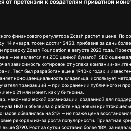
я от претензий к создателям приватной моне
ого финансового регулятора Zcash растет в цене. По со
у, 14 января, токен достиг $438, прибавив за день боле
 проверку Zcash Foundation в августе 2023 года. Прое
нке — не является ли ZEC ценной бумагой. SEC оценива
ючая зависимость котировок от успеха компании-эмитен
ми. Тест был разработан еще в 1940-х годах и известен
раняет конфиденциальность владельца, использует мето
учателя транзакций — при сохранении публичного и про
ичено 21 млн монет, как у биткоина.
trap, некоммерческой организации, созданной для подде
инула НКО и объявила о работе над новым криптокошель
ко часов обвалилась на 21% — но позже цена восстановил
овые рекорды из-за роста популярности. Приватная кри
 выше $790. Рост за сутки составил более 18%, за недел