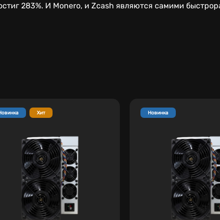
достиг 283%. И Monero, и Zcash являются самими быстр
Новинка
Хит
Новинка