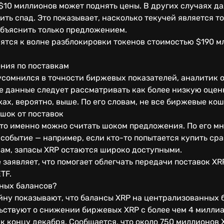
 $10 миллионов может поднять цены. В других случаях д
ить спад. Это показывает, насколько текучей является т
объяснить только предложением.
ятся к волне разблокировки токенов стоимостью $190 мл
ения по поставкам
усомнился в точности биржевых показателей, аналитик о
е данные следует рассматривать как более низкую оценку
ах, вероятно, выше. По его словам, не все биржевые ко
шок от поставок
то именно можно считать шоком предложения. По его мн
событие — например, если кто-то попытается купить сра
овам, запасы XRP остаются широко доступными.
e заявляет, что помогает облегчать передачи поставок XRP
TF.
тных балансов?
йну показывают, что балансы XRP на централизованных 
ьствуют о снижении биржевых XRP с более чем 4 миллиар
 к концу декабря. Сообщается, что около 750 миллионов 