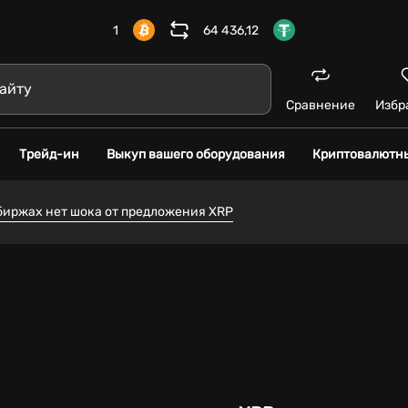
1
64 436,12
Сравнение
Избр
Трейд-ин
Выкуп вашего оборудования
Криптовалютн
 биржах нет шока от предложения XRP