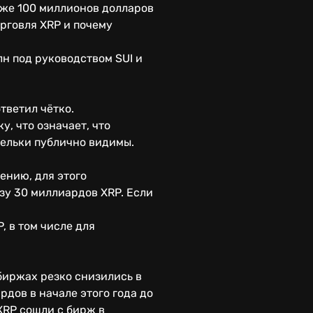
аже 100 миллионов долларов
орговля XRP и почему
н под руководством SUI и
тветил чётко.
, что означает, что
шельки публично видимы.
ению, для этого
зу 30 миллиардов XRP. Если
, в том числе для
биржах резко снизились в
дов в начале этого года до
XRP сошли с бирж в