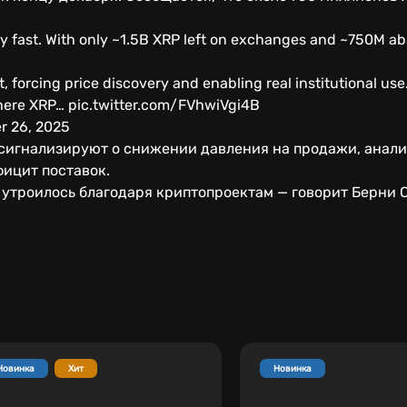
y fast. With only ~1.5B XRP left on exchanges and ~750M ab
t, forcing price discovery and enabling real institutional use
 where XRP… pic.twitter.com/FVhwiVgi4B
r 26, 2025
сигнализируют о снижении давления на продажи, аналит
фицит поставок.
 утроилось благодаря криптопроектам — говорит Берни 
Новинка
Хит
Новинка