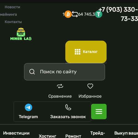
Новости
+7 (903) 330-
1
64 745,3
майнинга
73-33
Контакты
Каталог
Сравнение
Избранное
Инвестиции
Трейд-
Выкуп ваш
Хостинг
Ремонт