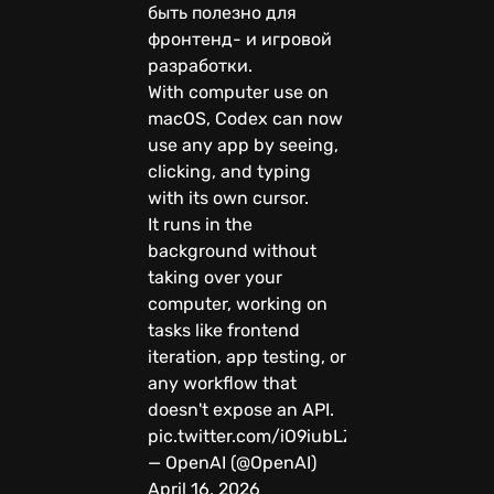
быть полезно для
фронтенд- и игровой
разработки.
With computer use on
macOS, Codex can now
use any app by seeing,
clicking, and typing
with its own cursor.
It runs in the
background without
taking over your
computer, working on
tasks like frontend
iteration, app testing, or
any workflow that
doesn't expose an API.
pic.twitter.com/iO9iubLZX9
— OpenAI (@OpenAI)
April 16, 2026