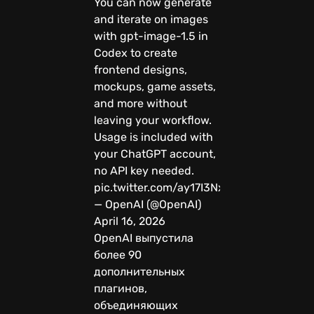
You can now generate
and iterate on images
with gpt-image-1.5 in
Codex to create
frontend designs,
mockups, game assets,
and more without
leaving your workflow.
Usage is included with
your ChatGPT account,
no API key needed.
pic.twitter.com/ay17I3Nxoa
— OpenAI (@OpenAI)
April 16, 2026
OpenAI выпустила
более 90
дополнительных
плагинов,
объединяющих