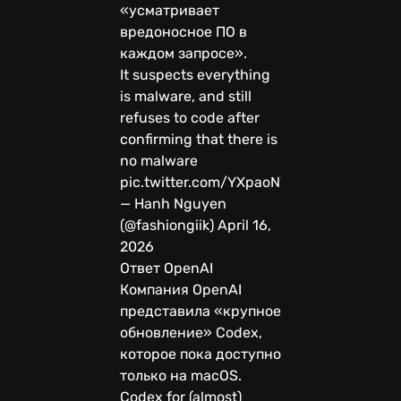
«усматривает
вредоносное ПО в
каждом запросе».
It suspects everything
is malware, and still
refuses to code after
confirming that there is
no malware
pic.twitter.com/YXpaoNV8YG
— Hanh Nguyen
(@fashiongiik) April 16,
2026
Ответ OpenAI
Компания OpenAI
представила «крупное
обновление» Codex,
которое пока доступно
только на macOS.
Codex for (almost)