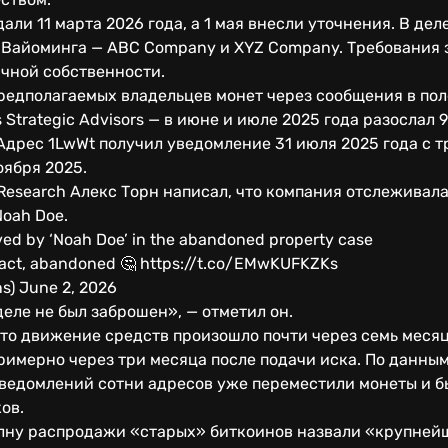
дали 11 марта 2026 года, а 1 мая внесли уточнения. В д
 Вайоминга — ABC Company и XYZ Company. Требования з
ичной собственности.
редполагаемых владельцев монет через сообщения в по
 Strategic Advisors — в июне и июле 2025 года разослал
Адрес 1LwWt получил уведомление 31 июля 2025 года с 
оября 2025.
Research Алекс Торн написал, что компания отслеживала
oah Doe.
rved by ‘Noah Doe’ in the abandoned property case
 fact, abandoned 🤔 https://t.co/EMwKUFKZKs
ns) June 2, 2026
деле не был заброшен», — отметил он.
что движение средств произошло почти через семь месяц
примерно через три месяца после подачи иска. По данным
ведомлений сотни адресов уже переместили монеты и б
ов.
олну распродажи «старых» биткоинов назвали «крупне