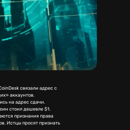
CoinDesk связали адрес с
щих» аккаунтов.
ись на адрес сдачи.
оин стоил дешевле $1.
ваются признания права
ов. Истцы просят признать