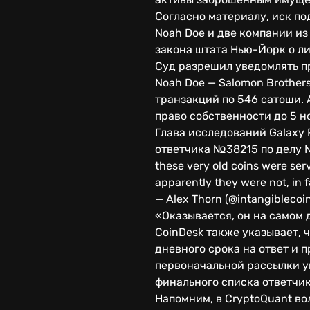
Согласно материалу, иск по
Noah Doe и две компании из
закона штата Нью-Йорк о л
Суд разрешил уведомлять п
Noah Doe — Salomon Brothers
транзакций по 546 сатоши. 
право собственности до 5 н
Глава исследований Galaxy 
ответчика №38215 по делу N
these very old coins were se
apparently they were not, in
— Alex Thorn (@intangiblecoi
«Оказывается, он на самом 
CoinDesk также указывает, 
дневного срока на ответ и 
первоначальной рассылки у
финального списка ответчик
Напомним, в CryptoQuant в