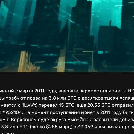
ивный с марта 2011 года, впервые переместил монеты. В 
цы требуют права на 3,8 млн BTC с десятков тысяч «спя
нается с 1LwWt) перевел 15 BTC, еще 20,55 BTC отправил
 #952104. На момент поступления монет в 2011 году битк
ком в Верховном суде округа Нью-Йорк: заявители доби
3,8 млн BTC (около $285 млрд) с 39 069 «спящих» адрес
ством.