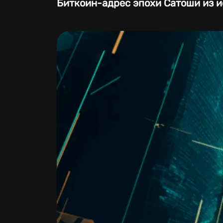
Биткоин-адрес эпохи Сатоши из и