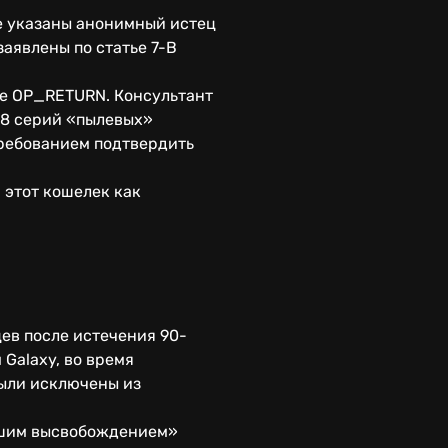
еле указаны анонимный истец
аявлены по статье 7-B
ле OP_RETURN. Консультант
 98 серий «пылевых»
требованием подтвердить
 этот кошелек как
ев после истечения 90-
 Galaxy, во время
ыли исключены из
йшим высвобождением»