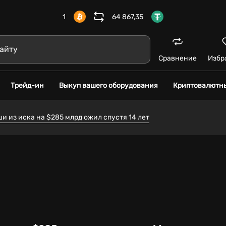
1
64 867,35
Сравнение
Избр
Трейд-ин
Выкуп вашего оборудования
Криптовалютн
и из иска на $285 млрд ожил спустя 14 лет