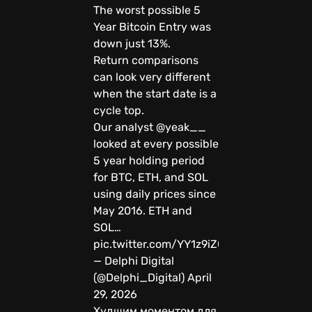
The worst possible 5
Year Bitcoin Entry was
down just 13%.
Return comparisons
can look very different
when the start date is a
cycle top.
Our analyst @yeak__
looked at every possible
5 year holding period
for BTC, ETH, and SOL
using daily prices since
May 2016. ETH and
SOL…
pic.twitter.com/YY1z9iZOYq
— Delphi Digital
(@Delphi_Digital) April
29, 2026
Худшим моментом для