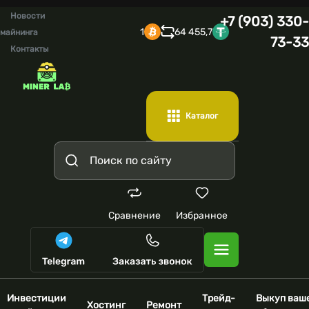
Новости
+7 (903) 330-
1
64 455,7
майнинга
73-33
Контакты
Каталог
Сравнение
Избранное
Инвестиции
Трейд-
Выкуп ваш
Хостинг
Ремонт