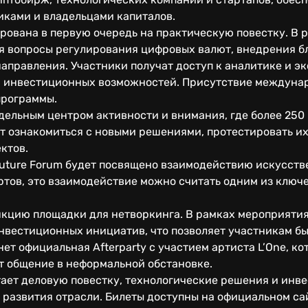
иками и владельцами капиталов.
рована в первую очередь на практическую повестку. В 
я вопросы регулирования цифровых валют, внедрения 
аправления. Участники получат доступ к аналитике и э
и инвестиционных возможностей. Присутствие междуна
программы.
дельным центром активности и внимания, где более 250
т ознакомиться с новыми решениями, протестировать их
ктов.
Future Forum будет посвящено взаимодействию искусств
ртов, это взаимодействие можно считать одним из ключ
кцию площадки для нетворкинга. В рамках мероприятия
нвестиционных инициатив, что позволяет участникам б
ет официальная Afterparty с участием артиста L’One, ко
т общение в неформальной обстановке.
етает деловую повестку, технологические решения и ин
развития отрасли. Билеты доступны на официальном сайт