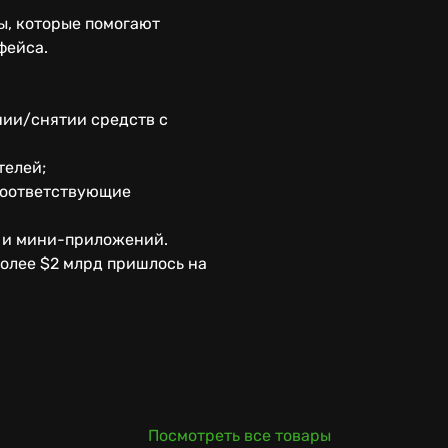
ы, которые помогают
фейса.
нии/снятии средств с
телей;
 соответствующие
в и мини-приложений.
Более $2 млрд пришлось на
Посмотреть все товары