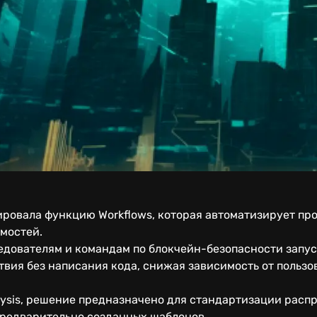
ировала функцию Workflows, которая автоматизирует пр
мостей.
едователям и командам по блокчейн-безопасности запус
вия без написания кода, снижая зависимость от пользо
lysis, решение предназначено для стандартизации расп
редварительно созданных шаблонов.