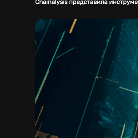
Chainalysis представила инструм