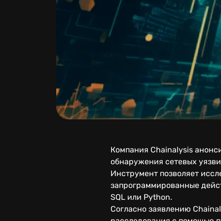
Компания Chainalysis анонс
обнаружения сетевых уязви
Инструмент позволяет иссл
запрограммированные дейст
SQL или Python.
Согласно заявлению Chaina
расследования с помощью п