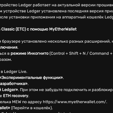
стройство Ledger работает на актуальной версии прошивк
ем устройстве Ledger установлена последняя версия пр
сле установки приложения на аппаратный кошелёк Ledg
Classic (ETC) с помощью MyEtherWallet
ем браузере установлено несколько разных расширений,
ключения
.
ься в
режиме Инкогнито
(Control + Shift + N / Command + 
разом.
в Ledger Live.
«Экспериментальные функции»
.
азработчика»
.
 Ledger»
. При этом не забудьте подключить и разблокир
ие
ETH recovery
.
елька MEW по адресу https://www.myetherwallet.com/.
llet»
(Перейти в кошелёк).