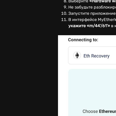
Выберите
«Hardware wa
Не забудьте разблокир
Запустите приложени
В интерфейсе MyEtherW
укажите «m/44'/61'»
в 