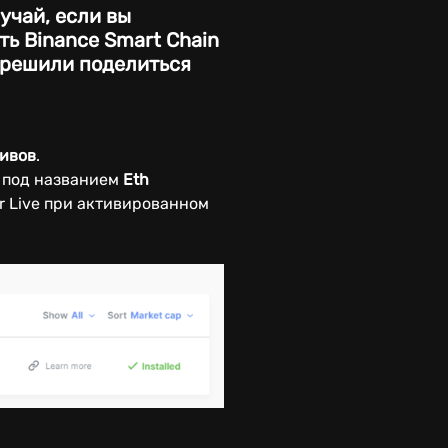
учай, если вы
ть Binance Smart Chain
и решили поделиться
тивов
.
 под названием
Eth
r Live при активированном