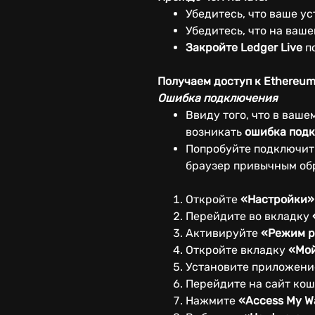
Убедитесь, что ваше у
Убедитесь, что на ваш
Закройте Ledger Live
по
Получаем доступ к Ethereum 
Ошибка подключения
Ввиду того, что в ваш
возникать
ошибка под
Попробуйте подключит
браузер привычным об
Откройте
«Настройки»
Перейдите во вкладку
Активируйте
«Режим р
Откройте вкладку
«Мой
Установите приложен
Перейдите на сайт кош
Нажмите
«Access My Wa