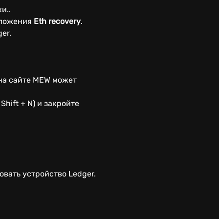
и..
иложения
Eth recovery
.
er.
 на сайте MEW может
Shift + N) и закройте
овать устройство Ledger.