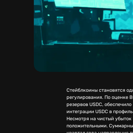
Стейблкоины становятся од
регулирования. По оценке B
резервов USDC, обеспечило 
интеграции USDC в профиль
Несмотря на чистый убыток 
положительными. Суммарный
квартал года направление п