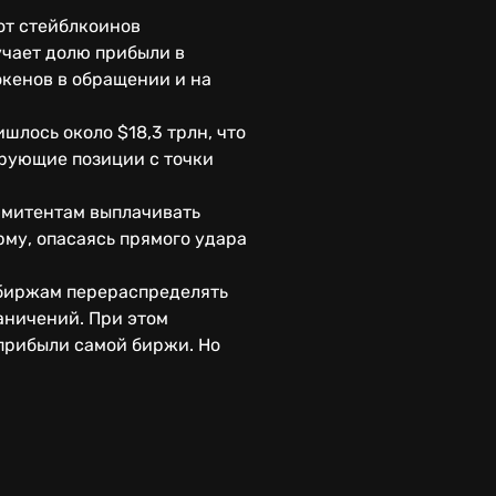
 от стейблкоинов
учает долю прибыли в
токенов в обращении и на
шлось около $18,3 трлн, что
ирующие позиции с точки
 эмитентам выплачивать
му, опасаясь прямого удара
 биржам перераспределять
аничений. При этом
 прибыли самой биржи. Но