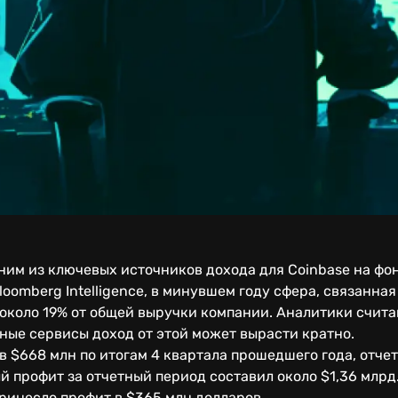
ним из ключевых источников дохода для Coinbase на фо
loomberg Intelligence, в минувшем году сфера, связанна
около 19% от общей выручки компании. Аналитики счита
ные сервисы доход от этой может вырасти кратно.
в $668 млн по итогам 4 квартала прошедшего года, отче
 профит за отчетный период составил около $1,36 млрд
ринесло профит в $365 млн долларов.