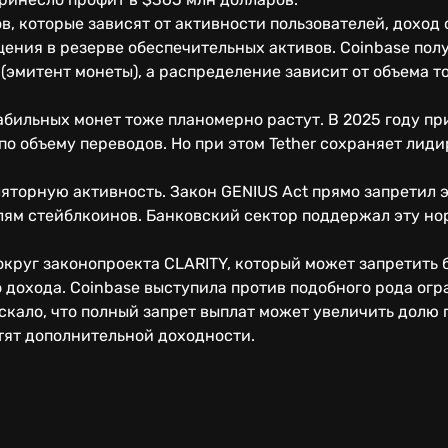
ов, которые зависят от активности пользователей, доход
ения в резерве обеспечительных активов. Coinbase пол
e (эмитент монеты), а распределение зависит от объема 
бильных монет тоже планомерно растут. В 2025 году при
по объему переводов. Но при этом Tether сохраняет лид
ляторную активность. Закон GENIUS Act прямо запретил
ям стейблкоинов. Банковский сектор поддержал эту нор
округ законопроекта CLARITY, который может запретить
 дохода. Coinbase выступила против подобного рода огр
скало, что полный запрет выплат может увеличить долю
тят дополнительной доходности.