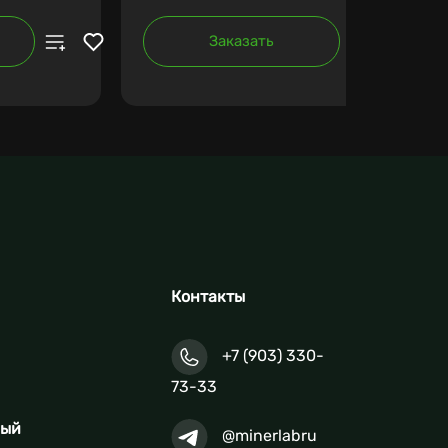
Заказать
Контакты
+7 (903) 330-
73-33
ный
@minerlabru