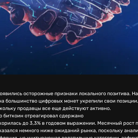
оявились осторожные признаки локального позитива. На
на большинство цифровых монет укрепили свои позиции.
кольку продавцы все еще действуют активно.
о биткоин отреагировал сдержано
корилась до 3,3% в годовом выражении. Месячный рост 
оказался немного ниже ожиданий рынка, поскольку анал
нфляция, не учитывающая волатильные категории, зафикс