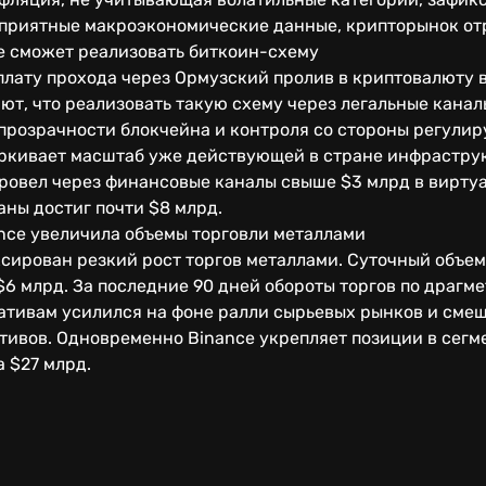
оприятные макроэкономические данные, крипторынок от
е сможет реализовать биткоин-схему
плату прохода через Ормузский пролив в криптовалюту 
ют, что реализовать такую схему через легальные кана
прозрачности блокчейна и контроля со стороны регулир
ркивает масштаб уже действующей в стране инфраструк
ровел через финансовые каналы свыше $3 млрд в виртуа
ны достиг почти $8 млрд.
ance увеличила объемы торговли металлами
сирован резкий рост торгов металлами. Суточный объем 
$6 млрд. За последние 90 дней обороты торгов по драгм
ивативам усилился на фоне ралли сырьевых рынков и см
тивов. Одновременно Binance укрепляет позиции в сегм
 $27 млрд.