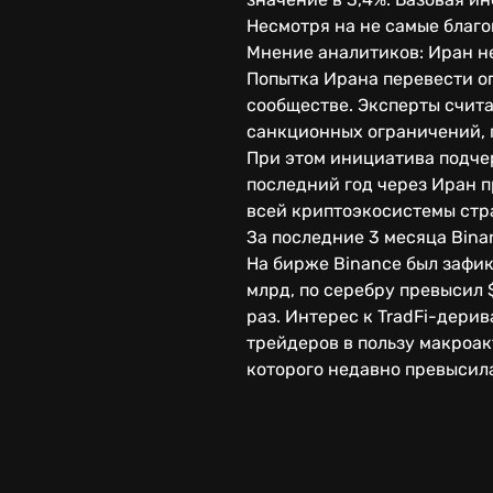
Несмотря на не самые благ
Мнение аналитиков: Иран н
Попытка Ирана перевести о
сообществе. Эксперты счита
санкционных ограничений, 
При этом инициатива подче
последний год через Иран п
всей криптоэкосистемы стра
За последние 3 месяца Bin
На бирже Binance был зафик
млрд, по серебру превысил 
раз. Интерес к TradFi-дер
трейдеров в пользу макроак
которого недавно превысила