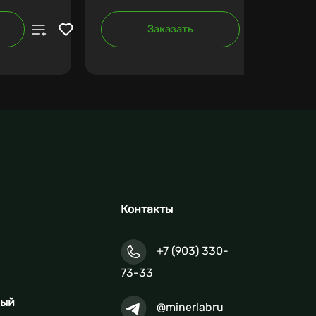
Заказать
Контакты
+7 (903) 330-
73-33
ный
@minerlabru