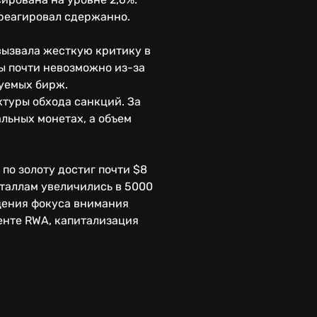
реагировал сдержанно.
вызвала жесткую критику в
лы почти невозможно из-за
уемых бирж.
туры обхода санкций. За
льных монетах, а объем
по золоту достиг почти $8
еталлам увеличились в 5000
ещения фокуса внимания
енте RWA, капитализация