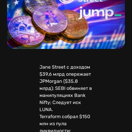
Jane Street с доходом
$39,6 млрд опережает
JPMorgan ($35,8
млрд); SEBI обвиняет в
манипуляциях Bank
Nifty; Следует иск
LUNA.
Terraform собрал $150
млн из пула
ликвидности;