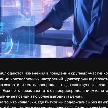
аблюдаются изменения в поведении крупных участников
нении краткосрочных настроений. Долгосрочные держат
о сократили темпы распродаж, тогда как крупные владе
. Эксперты связывают это с перераспределением капит
длинные позиции по более выгодным ценам.
 то, что кошельки, где биткоины содержались без движ
 14,8 млн монет в середине июля до 14,3 млн к декабр