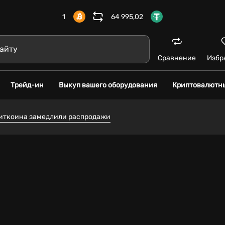
1
64 995,02
Сравнение
Избр
Трейд-ин
Выкуп вашего оборудования
Криптовалютн
иткоина замедлили распродажи