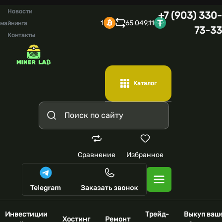
Новости
+7 (903) 330-
1
65 049,11
майнинга
73-33
Контакты
Каталог
Сравнение
Избранное
Инвестиции
Трейд-
Выкуп ваш
Хостинг
Ремонт