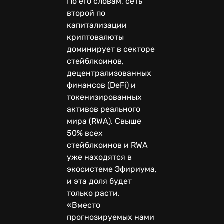
По его словам, сеть
второй по
капитализации
криптовалюты
доминирует в секторе
стейблкоинов,
децентрализованных
финансов (DeFi) и
токенизированных
активов реального
мира (RWA). Свыше
50% всех
стейблкоинов и RWA
уже находятся в
экосистеме Эфириума,
и эта доля будет
только расти.
«Вместо
прогнозируемых нами