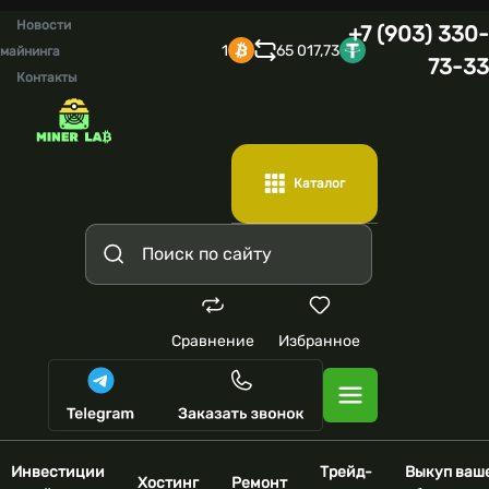
Новости
+7 (903) 330-
1
65 017,73
майнинга
73-33
Контакты
Каталог
Сравнение
Избранное
Инвестиции
Трейд-
Выкуп ваш
Хостинг
Ремонт