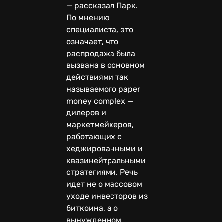
— рассказал Парк.
По мнению
специалиста, это
означает, что
распродажа была
вызвана в основном
действиями так
называемого paper
money complex —
дилеров и
маркетмейкеров,
работающих с
хеджированными и
квазинейтральными
стратегиями. Речь
идет не о массовом
уходе инвесторов из
биткоина, а о
вынужденном