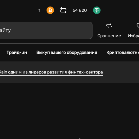
1
64 820
Сравнение
Избр
Трейд-ин
Выкуп вашего оборудования
Криптовалютн
Rain одним из лидеров развития финтех-сектора