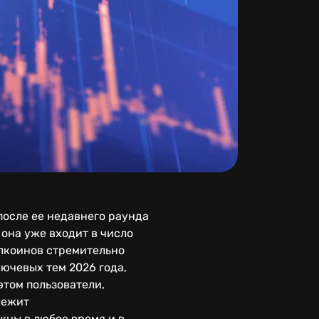
после ее недавнего раунда
 она уже входит в число
блкоинов стремительно
лючевых тем 2026 года,
этом пользователи,
лежит
жны в любое время и в