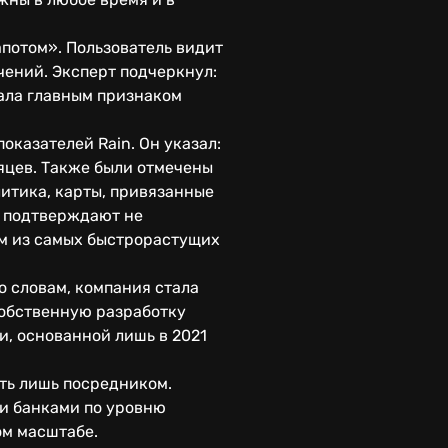
апотом». Пользователь видит
чений. Эксперт подчеркнул:
ала главным признаком
казателей Rain. Он указал:
сяцев. Также были отмечены
литика, карты, привязанные
ы подтверждают не
им из самых быстрорастущих
о словам, компания стала
 собственную разработку
и, основанной лишь в 2021
ать лишь посредником.
ми банками по уровню
ом масштабе.