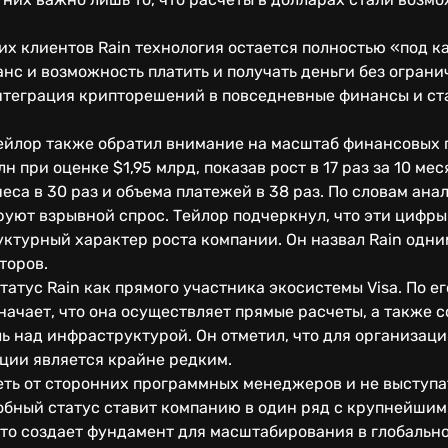
гих клиентов Rain технология остается полностью «под к
с и возможность платить и получать деньги без ограни
нтеграция крипторешений в повседневные финансы и ст
йлор также обратил внимание на масштаб финансовых по
 при оценке $1,95 млрд, показав рост в 17 раз за 10 ме
еса в 30 раз и объема платежей в 38 раз. По словам ана
руют взрывной спрос. Тейлор подчеркнул, что эти цифр
уктурный характер роста компании. Он назвал Rain одн
торов.
атус Rain как прямого участника экосистемы Visa. По ег
означает, что она осуществляет прямые расчеты, а также
ь над инфраструктурой. Он отметил, что для организаци
ации является крайне редким.
сеть от сторонних программных менеджеров и не выступ
добный статус ставит компанию в один ряд с крупнейши
Это создает фундамент для масштабирования в глобальн