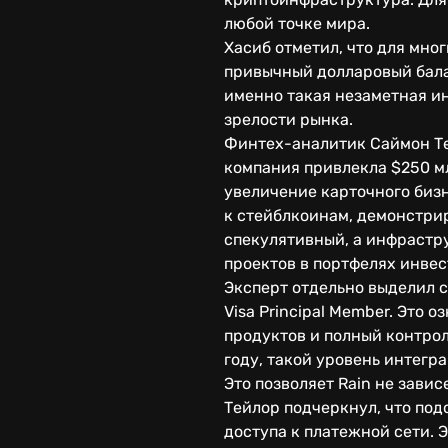
любой точке мира.
Хасиб отметил, что для мно
привычный долларовый балан
именно такая незаметная и
зрелости рынка.
Финтех-аналитик Саймон Те
компания привлекла $250 млн
увеличение карточного бизн
к стейблкоинам, демонстри
спекулятивный, а инфрастр
проектов в портфелях инвес
Эксперт отдельно выделил ст
Visa Principal Member. Это 
продуктов и полный контрол
году, такой уровень интегр
Это позволяет Rain не зави
Тейлор подчеркнул, что по
доступа к платежной сети. 