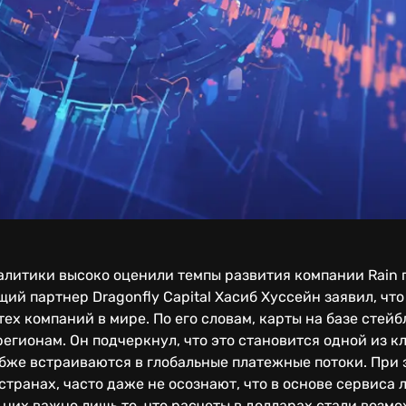
алитики высоко оценили темпы развития компании Rain 
й партнер Dragonfly Capital Хасиб Хуссейн заявил, что
х компаний в мире. По его словам, карты на базе стей
егионам. Он подчеркнул, что это становится одной из к
бже встраиваются в глобальные платежные потоки. При 
транах, часто даже не осознают, что в основе сервиса 
них важно лишь то, что расчеты в долларах стали возмо