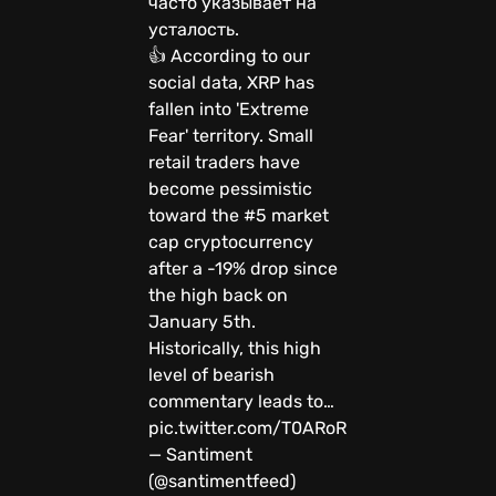
часто указывает на
усталость.
👍 According to our
social data, XRP has
fallen into 'Extreme
Fear' territory. Small
retail traders have
become pessimistic
toward the #5 market
cap cryptocurrency
after a -19% drop since
the high back on
January 5th.
Historically, this high
level of bearish
commentary leads to…
pic.twitter.com/T0ARoRNDWw
— Santiment
(@santimentfeed)