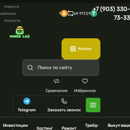
Новости
+7 (903) 330-
1
64 917,01
майнинга
73-33
Контакты
Каталог
Сравнение
Избранное
Инвестиции
Трейд-
Выкуп ваш
Хостинг
Ремонт