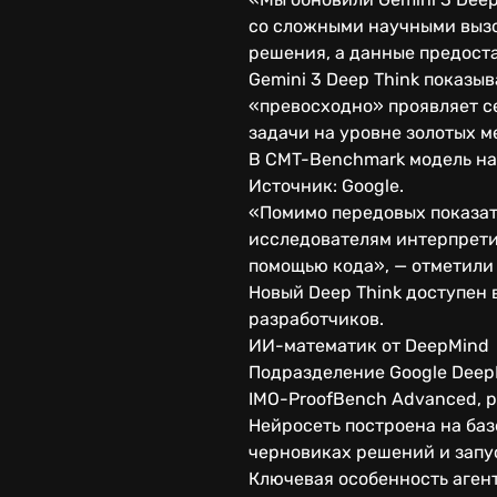
со сложными научными вызов
решения, а данные предоста
Gemini 3 Deep Think показы
«превосходно» проявляет с
задачи на уровне золотых 
В CMT-Benchmark модель наб
Источник: Google.
«Помимо передовых показат
исследователям интерпрети
помощью кода», — отметили 
Новый Deep Think доступен в
разработчиков.
ИИ-математик от DeepMind
Подразделение Google DeepM
IMO-ProofBench Advanced, р
Нейросеть построена на баз
черновиках решений и запу
Ключевая особенность аген