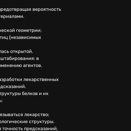
 предотвращая вероятность
териалами.
ческой геометрии;
стиц (независимых
лась открытой.
сштабирования: в
именению агентов.
разработки лекарственных
едсказаний.
труктуры белков и их
ь:
язываться лекарство;
ологические структуры.
 точность предсказаний,