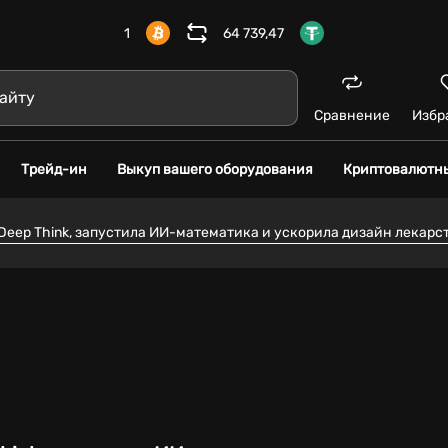
1
64 739,47
Сравнение
Избр
Трейд-ин
Выкуп вашего оборудования
Криптовалютн
 Deep Think, запустила ИИ-математика и ускорила дизайн лекарс