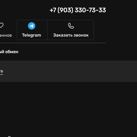
+7 (903) 330-73-33
анное
ый обмен
тв