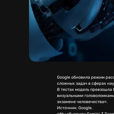
Google обновила режим рас
сложных задач в сферах на
В тестах модель превзошла G
визуальными головоломками
экзамене человечества».
Источник: Google.
«Мы обновили Gemini 3 Deep