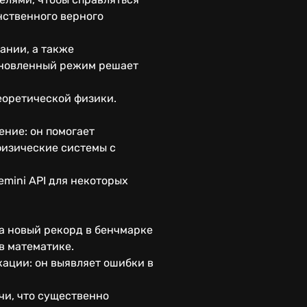
нственного верного
ании, а также
Обновленный режим решает
еоретической физики.
ение: он помогает
физические системы с
emini API для некоторых
а новый рекорд в бенчмарке
в математике.
кации: он выявляет ошибки в
чи, что существенно