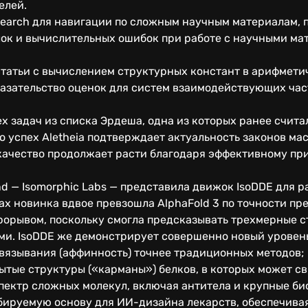
елей.
 Search для навигации по сложным научным материалам,
ок и вычислительных ошибок при работе с научными ма
статьи с вычислением структурных констант в арифмети
казательство оценок для систем взаимодействующих ча
 задач из списка Эрдеша, одна из которых ранее счита
о успех Aletheia подтверждает актуальность законов ма
качество продолжает расти благодаря эффективному пр
d — Isomorphic Labs — представила движок IsoDDE для 
ах новинка вдвое превзошла AlphaFold 3 по точности пр
рорывом, поскольку смогла предсказывать трехмерные с
ми. IsoDDE же демонстрирует совершенно новый уровен
связывания (аффинность) точнее традиционных методов;
тые структуры («карманы») белков, в которых может св
ектр сложных молекул, включая антитела и крупные би
бируемую основу для ИИ-дизайна лекарств, обеспечивая