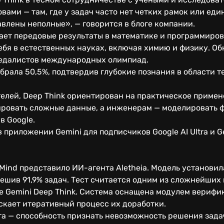
ами — там, где у задач часто нет четких рамок или еди
влены неполные», — говорится в блоге компании.
вает передовые результаты в математике и программиров
ебя в естественных науках, включая химию и физику. 
медалистов международных олимпиад.
рала 50,5%, подтвердив глубокие познания в области т
елей, Deep Think ориентирован на практическое примен
ровать сложные данные, а инженерам — моделировать 
в Google.
 приложении Gemini для подписчиков Google AI Ultra и G
ind представило ИИ-агента Aletheia. Модель установил
ешив 91,9% задач. Тест считается одним из сложнейших 
е Gemini Deep Think. Система оснащена модулем верифи
скает итеративный процесс их доработки.
та — способность признать невозможность решения зада