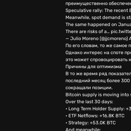
преимущественно обеспечен
Speculative rally: The recent
Meanwhile, spot demand is stil
The same happened on Januar
There are risks of a… pic.tw
— Julio Moreno (@jjcmoreno) A
По его словам, то же самое 
Однако интерес на споте п
это может спровоцировать 
Причины для оптимизма
В то же время ряд показате
последний месяц более 300
сокращали позиции.
Bitcoin supply is moving into
Over the last 30 days:
• Long Term Holder Supply: 
• ETF Netflows: +16.8K BTC
• Strategy: +53.0K BTC
And meanwhile: