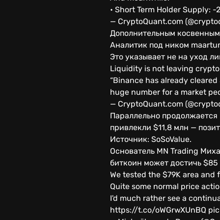
• Short Term Holder Supply:
— CryptoQuant.com (@cryptoq
Дополнительным косвенным 
Аналитик под ником maartunn
Это указывает не на уход л
Liquidity is not leaving crypto
“Binance has already cleared $
huge number for a market peo
— CryptoQuant.com (@cryptoq
Параллельно продолжается 
привлекли $11,8 млн — поз
Источник: SoSoValue.
Основатель MN Trading Миха
биткоин может достичь $85
We tested the $79K area and fe
Quite some normal price actio
I'd much rather see a continu
https://t.co/oWGrwXUnBQ pic