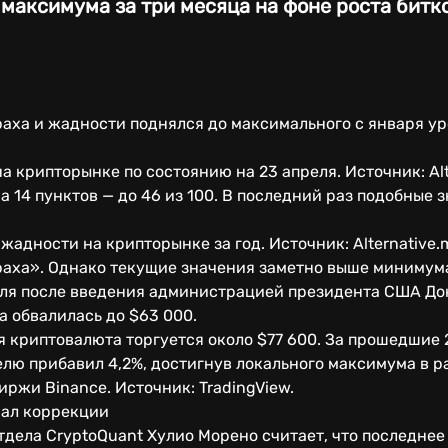
 максимума за три месяца на фоне роста битк
аха и жадности поднялся до максимального с января ур
а крипторынке по состоянию на 23 апреля. Источник: Alt
на 14 пунктов — до 46 из 100. В последний раз подобные
жадности на крипторынке за год. Источник: Alternative.
раха». Однако текущие значения заметно выше минимума
ля после введения администрацией президента США До
а обвалилась до $63 000.
 криптовалюта торгуется около $77 600. За прошедшие 
делю прибавил 4,2%, достигнув локального максимума в 
ржи Binance. Источник: TradingView.
иал коррекции
тдела CryptoQuant Хулио Морено считает, что последнее