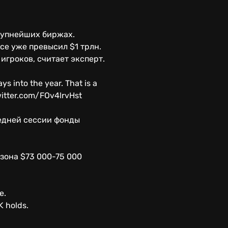
крупнейших биржах.
ce уже превысил $1 трлн.
игроков, считает эксперт.
ys into the year. That is a
witter.com/FOv4lrvHst
ледней сессии фонды
азона $73 000-75 000
e.
K holds.