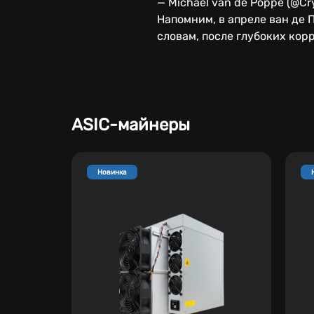
— Michaël van de Poppe (@Cry
Напомним, в апреле ван де 
словам, после глубоких кор
ASIC-майнеры
Новинка