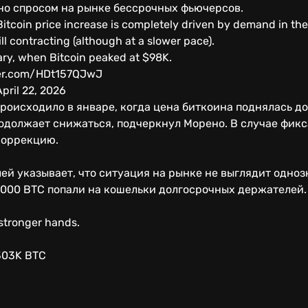
о спросом на рынке бессрочных фьючерсов.
 Bitcoin price increase is completely driven by demand in th
l contracting (although at a slower pace).
y, when Bitcoin peaked at $98K.
itter.com/HDt157QJwJ
pril 22, 2026
происходило в январе, когда цена биткоина поднялась до
родолжает снижаться, подчеркнул Морено. В случае фи
коррекцию.
лей указывает, что ситуация на рынке не выглядит одноз
 000 BTC попали на кошельки долгосрочных держателей
 stronger hands.
+303K BTC