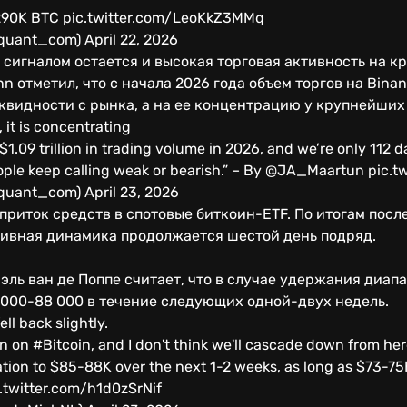
 -290K BTC pic.twitter.com/LeoKkZ3MMq
uant_com) April 22, 2026
сигналом остается и высокая торговая активность на 
 отметил, что с начала 2026 года объем торгов на Binan
иквидности с рынка, а на ее концентрацию у крупнейших 
, it is concentrating
1.09 trillion in trading volume in 2026, and we’re only 112 da
ple keep calling weak or bearish.” – By @JA_Maartun pic.t
uant_com) April 23, 2026
приток средств в спотовые биткоин-ETF. По итогам пос
итивная динамика продолжается шестой день подряд.
эль ван де Поппе считает, что в случае удержания диап
 000-88 000 в течение следующих одной-двух недель.
ll back slightly.
n on #Bitcoin, and I don't think we'll cascade down from her
ation to $85-88K over the next 1-2 weeks, as long as $73-75
.twitter.com/h1d0zSrNif