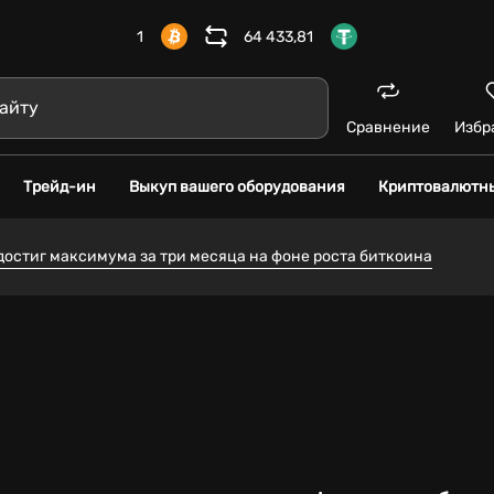
1
64 433,81
Сравнение
Избр
Трейд-ин
Выкуп вашего оборудования
Криптовалютн
достиг максимума за три месяца на фоне роста биткоина