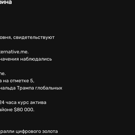
оина
овня, свидетельствуют
ernative.me.
 значения наблюдались
me.
 на отметке 5,
нальда Трампа глобальных
24 часа курс актива
районе $80 000.
 ралли цифрового золота