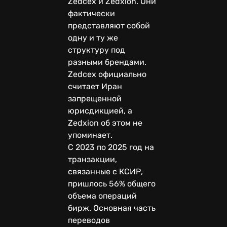
Zedcex и Zedxion. Они
фактически
представляют собой
одну и ту же
структуру под
разными брендами.
Zedcex официально
считает Иран
запрещенной
юрисдикцией, а
Zedxion об этом не
упоминает.
С 2023 по 2025 год на
транзакции,
связанные с КСИР,
пришлось 56% общего
объема операций
бирж. Основная часть
переводов