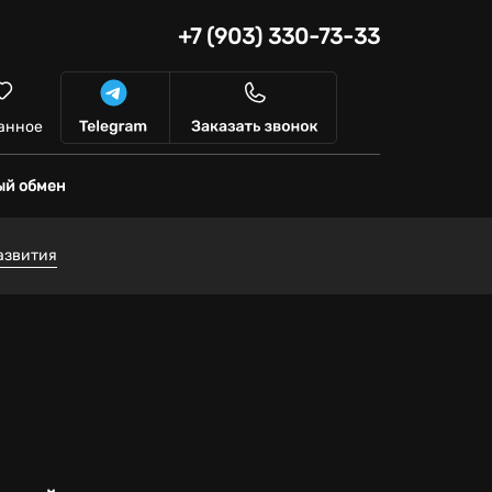
+7 (903) 330-73-33
анное
ый обмен
азвития