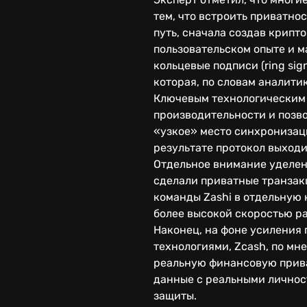
тем, что встроить приватн
путь, сначала создав крип
пользовательском опыте и м
кольцевые подписи (ring si
которая, по словам аналити
Ключевым технологическим 
производительности и позво
«узкое» место синхронизац
результате протокол выходи
Отдельное внимание уделен
сделали приватные транзак
команды Zashi в отдельную
более высокой скоростью ра
Наконец, на фоне усиления 
технологиями, Zcash, по мн
реальную финансовую прива
данные с реальными личнос
защиты.