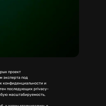
орых проект
м эксперта под
ах конфиденциальности и
отен последующих privacy-
лабую масштабируемость,
б, а затем сталкивались с