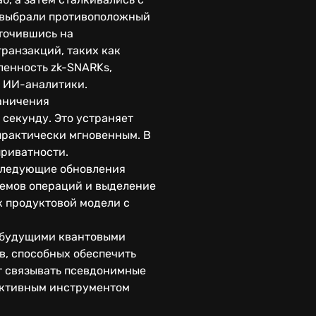
h выбрали противоположный
оточившись на
транзакций, таких как
ленность zk-SNARKs,
я ИИ-аналитики.
раничения
 секунду. Это устраняет
практически мгновенным. В
приватности.
оследующие обновления
ъемов операций и выделение
к продуктовой модели с
с будущими квантовыми
в, способных обеспечить
т связывать псевдонимные
ективным инструментом