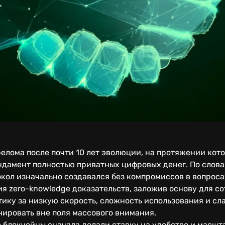
релома после почти 10 лет эволюции, на протяжении кот
ндамент полностью приватных цифровых денег. По слова
кол изначально создавался без компромиссов в вопрос
я zero-knowledge доказательств, заложив основу для с
тику за низкую скорость, сложность использования и с
ировать вне поля массового внимания.
е блокчейны сначала делали ставку на удобство и масшта