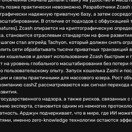
ость позже практически невозможно. Разработчики Zcas
тографически надежную приватную базу, а затем сосред
асштабировании. В отличие от подходов с обфускацией 
gnatures), Zcash опирается на криптографическую опреде
ка, становится отраслевым стандартом на фоне развити
шагом стал апгрейд Tachyon, который должен снять ог
лить сети обрабатывать тысячи приватных транзакций в
ии кошельков и делает использование Zcash быстрым и 
т на уровень глобального масштабирования без потери 
о пользовательскому опыту. Запуск кошелька Zashi и п
ции и свопы практичными для массового юзера. Рост об
 компанию cashZ рассматриваются как сигнал перехода 
звития.
государственного надзора, а также рисков, связанных 
ению эксперта, становится одним из немногих протоколо
тность. Арджун подчеркивает, что в мире, где ИИ може
тями, именно zero-knowledge технологии остаются эфф