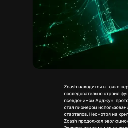
Zcash находится в точке пе
последовательно строил фу
псевдонимом Арджун, прото
стал пионером использовани
стартапов. Несмотря на кри
Zcash продолжал эволюцион
Эксперт отметил, что многи