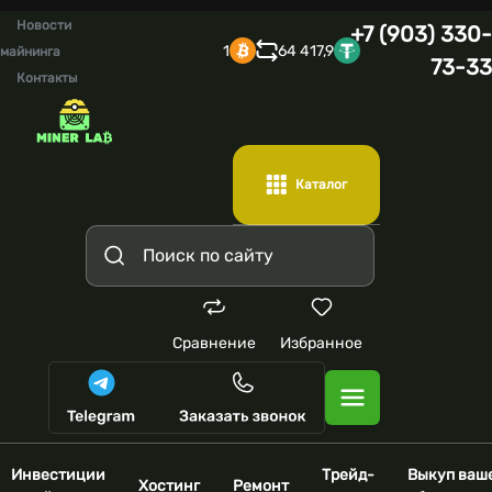
Новости
+7 (903) 330-
1
64 417,9
майнинга
73-33
Контакты
Каталог
Сравнение
Избранное
Инвестиции
Трейд-
Выкуп ваш
Хостинг
Ремонт