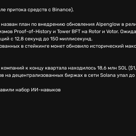
ле притока средств с Binance).
назван план по внедрению обновления Alpenglow в релиз
мов Proof-of-History и Tower BFT на Rotor и Votor. Ожида
ий с 12,8 секунд до 150 миллисекунд.
ованных в стейкинге монет обновило исторический макс
компаний к концу квартала находилось 18,6 млн SOL ($1,
ов на децентрализованных биржах в сети Solana упал до
тавили набор ИИ-навыков