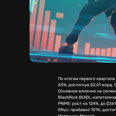
По итогам первого квартала
43%, достигнув $2,01 млрд. О
Основное влияние на сегмен
BlackRock BUIDL: капитализ
PRIME: рост на 124%, до $36
ONyc: прибавил 101%, достиг
Источник: Messari.