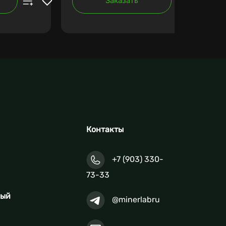
Заказать
Контакты
+7 (903) 330-
73-33
ный
@minerlabru