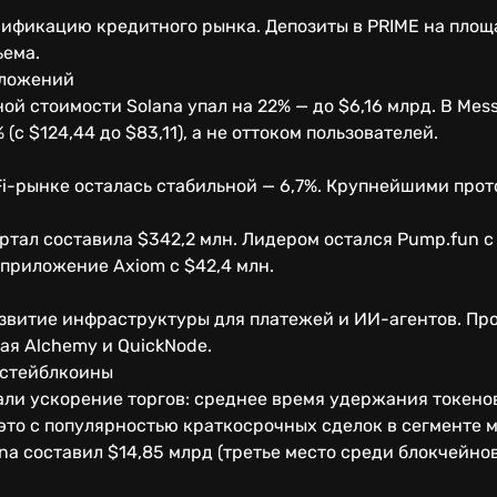
ификацию кредитного рынка. Депозиты в PRIME на площа
ъема.
иложений
й стоимости Solana упал на 22% — до $6,16 млрд. В Mess
с $124,44 до $83,11), а не оттоком пользователей.
i-рынке осталась стабильной — 6,7%. Крупнейшими прото
тал составила $342,2 млн. Лидером остался Pump.fun с д
 приложение Axiom с $42,4 млн.
азвитие инфраструктуры для платежей и ИИ-агентов. Пр
ая Alchemy и QuickNode.
 стейблкоины
и ускорение торгов: среднее время удержания токенов 
это с популярностью краткосрочных сделок в сегменте 
na составил $14,85 млрд (третье место среди блокчейнов