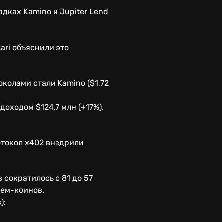
дках Kamino и Jupiter Lend
ari объяснили это
колами стали Kamino ($1,72
оходом $124,7 млн (+17%).
отокол x402 внедрили
сократилось с 81 до 57
мем-коинов.
):