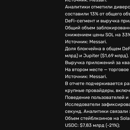
Аналитики отметили диверс
составили 13% от общего об
DeFi-сегмент и выручка пр
Общий объем заблокированно
снижением цены SOL на 33% (
Источник: Messari.
Доля блокчейна в общем DeF
млрд) и Jupiter ($1,69 млрд).
Выручка приложений за квар
На втором месте — торговое
Источник: Messari.
В отчете подчеркивается р
крупные провайдеры, включ
Поведение пользователей и
Исследователи зафиксировал
секунд. Аналитики связали 
Объем стейблкоинов на Sola
USDC: $7,83 млрд (-21%);