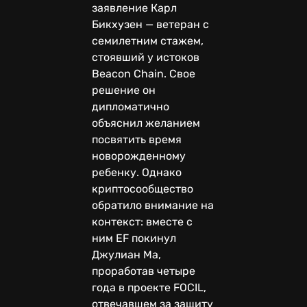
заявление Карл
Бикхузен — ветеран с
семилетним стажем,
стоявший у истоков
Beacon Chain. Свое
решение он
дипломатично
объяснил желанием
посвятить время
новорожденному
ребенку. Однако
криптосообщество
обратило внимание на
контекст: вместе с
ним EF покинул
Джулиан Ма,
проработав четыре
года в проекте FOCIL,
отвечавшем за защиту