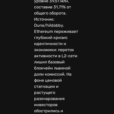
уровне 39,51 млн,
составив 31,71% от
общего оборота.
Источник:
Dune/hildobby.
Ethereum переживает
глубокий кризис
идентичности и
экономики: переток
активности в L2-сети
лишил базовый
блокчейн львиной
доли комиссий. На
фоне ценовой
стагнации и
растущего
разочарования
инвесторов
обострились и