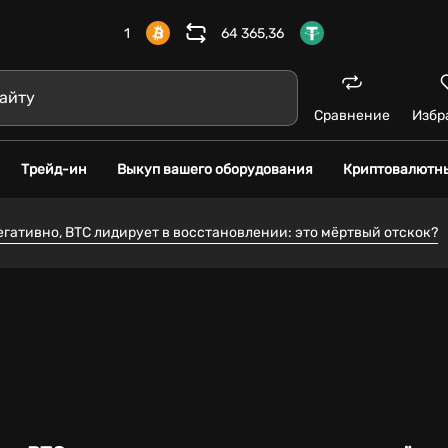
1
64 365,36
Сравнение
Избр
Трейд-ин
Выкуп вашего оборудования
Криптовалютн
гативно, BTC лидирует в восстановлении: это мёртвый отскок?