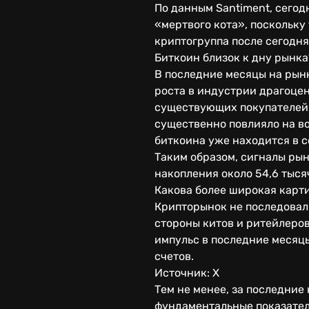
По данным Santiment, сего
«мертвого кота», поскольку 
криптогруппа после сегодня
Биткоин близок к дну рынка
В последние месяцы на рын
роста в индустрии драгоце
существующих покупателей 
существенно повлияло на во
биткоина уже находится в с
Таким образом, сигналы рын
накопления около 54,6 тыся
Какова более широкая карт
Крипторынок не последовал 
стороны китов и ритейлеров
импульс в последние месяцы
счетов.
Источник: Х
Тем не менее, за последни
фундаментальные показател