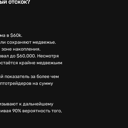
ый отскок?
ма в $60k.
тели сохраняют медвежье.
 зоне накопления.
овал до $60,000. Несмотря
 остаётся крайне медвежьим
й показатель за более чем
риптотрейдеров на сумму
ризывают к дальнейшему
ивая 90% вероятность того,