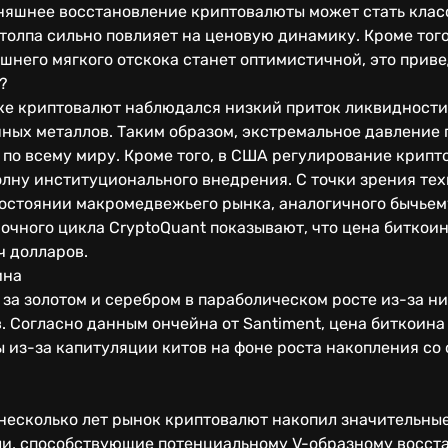
дняшнее восстановление криптовалюты может стать кла
толпа сильно повлияет на ценовую динамику. Кроме того,
шнего мягкого отскока станет оптимистичной, это приве
?
ке криптовалют наблюдался низкий приток ликвидности
нных металлов. Таким образом, экстремальное давление
по всему миру. Кроме того, в США регулирование крипт
лну институционального внедрения. С точки зрения тех
остоянии макромедвежьего рынка, аналогичного бычьему
очного цикла CryptoQuant показывают, что цена биткои
ч долларов.
ина
за золотом и серебром в параболическом росте из-за н
. Согласно данным ончейна от Santiment, цена биткоина
 из-за капитуляции китов на фоне роста накопления со
е несколько лет рынок криптовалют накопил значитель
и, способствующие потенциальному V-образному восста