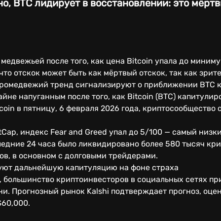
о, BTC лидирует в восстановлении: это мёртв
медвежьей после того, как цена Bitcoin упала до миниму
то отскок может быть как мёртвый отскок, так как зри
ромедвежий тренд сигнализируют о приближении BTC к
йне напуганным после того, как Bitcoin (BTC) капитулир
tcoin в пятницу, 6 февраля 2026 года, криптосообщество
Cap, индекс Fear and Greed упал до 5/100 — самый низки
оследние 24 часа было ликвидировано более 580 тысяч к
ов, в основном с долговыми трейдерами.
уют дальнейшую капитуляцию на фоне страха
t, большинство криптоинвесторов в социальных сетях п
. Прогнозный рынок Kalshi подтверждает прогноз, оцен
$60,000.