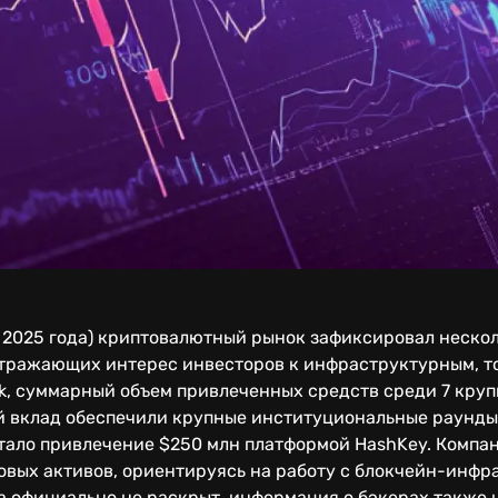
я 2025 года) криптовалютный рынок зафиксировал неско
тражающих интерес инвесторов к инфраструктурным, т
k, суммарный объем привлеченных средств среди 7 кру
ой вклад обеспечили крупные институциональные раунды
тало привлечение $250 млн платформой HashKey. Компа
овых активов, ориентируясь на работу с блокчейн-инфр
 официально не раскрыт, информация о бэкерах также н