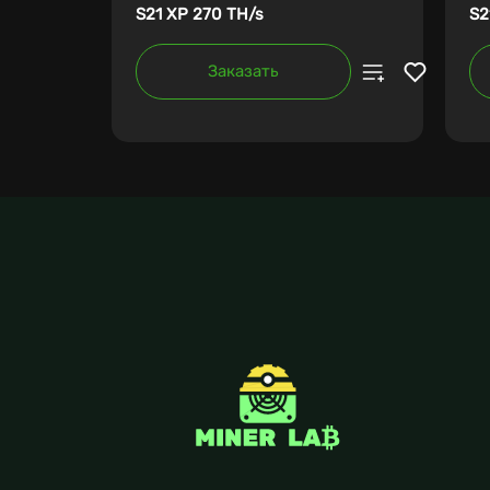
S21 XP 270 TH/s
S2
Заказать