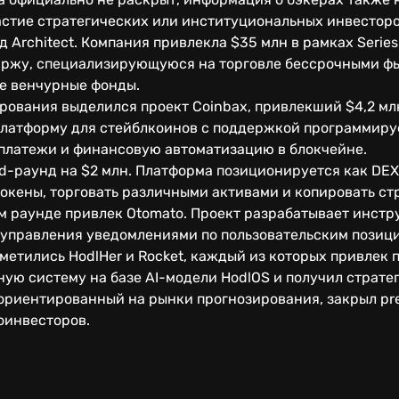
астие стратегических или институциональных инвесторо
 Architect. Компания привлекла $35 млн в рамках Series
иржу, специализирующуюся на торговле бессрочными ф
е венчурные фонды.
ования выделился проект Coinbax, привлекший $4,2 млн
латформу для стейблкоинов с поддержкой программиру
-платежи и финансовую автоматизацию в блокчейне.
ed-раунд на $2 млн. Платформа позиционируется как DE
окены, торговать различными активами и копировать ст
ом раунде привлек Otomato. Проект разрабатывает инст
и управления уведомлениями по пользовательским позиц
метились HodlHer и Rocket, каждый из которых привлек п
ую систему на базе AI-модели HodlOS и получил страте
 ориентированный на рынки прогнозирования, закрыл pr
оинвесторов.