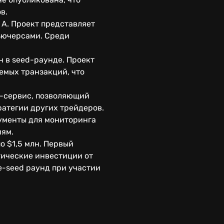
в.
 A. Проект представляет
ьючерсами. Среди
 в seed-раунде. Проект
емых транзакций, что
X-сервис, позволяющий
ратегии других трейдеров.
рументы для мониторинга
иям.
о $1,5 млн. Первый
гические инвестиции от
e-seed раунд при участии