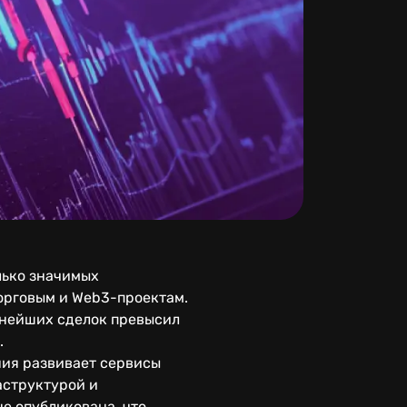
лько значимых
орговым и Web3-проектам.
пнейших сделок превысил
.
ния развивает сервисы
аструктурой и
е опубликована, что