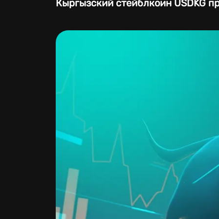
Кыргызский стейблкоин USDKG пр