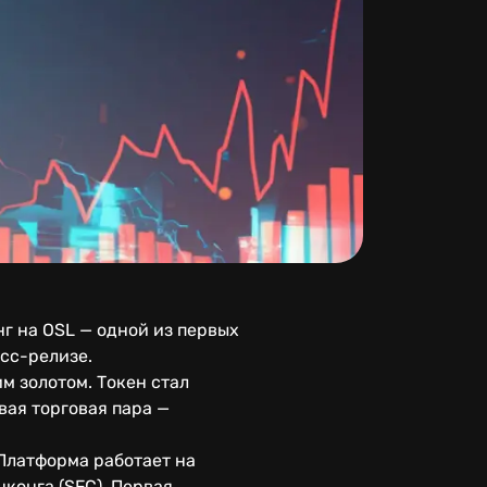
г на OSL — одной из первых
сс-релизе.
м золотом. Токен стал
вая торговая пара —
Платформа работает на
конга (SFC). Первая