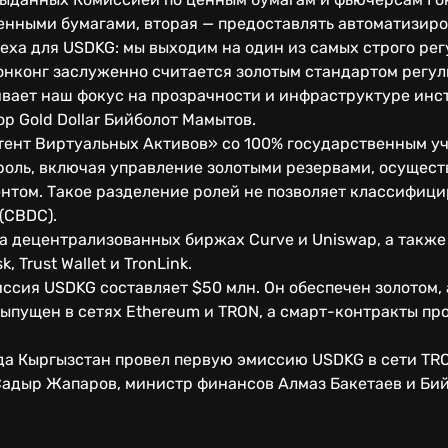
енными бумагами, вторая — предоставлять автоматизиро
еха для USDKG: мы выходим на один из самых строго ре
онконг заслуженно считается золотым стандартом регул
ивает наш фокус на прозрачности и инфраструктуре инс
р Gold Dollar Бийболот Мамытов.
ент Виртуальных Активов» со 100% государственным уч
роль, включая управление золотыми резервами, осущест
ентом. Такое разделение ролей не позволяет классифиц
(CBDC).
на децентрализованных биржах Curve и Uniswap, а такж
 Trust Wallet и TronLink.
иссия USDKG составляет $50 млн. Он обеспечен золотом,
 выпущен в сетях Ethereum и TRON, а смарт-контракты п
ода Кыргызстан провел первую эмиссию USDKG в сети TR
Садыр Жапаров, министр финансов Алмаз Бакетаев и Би