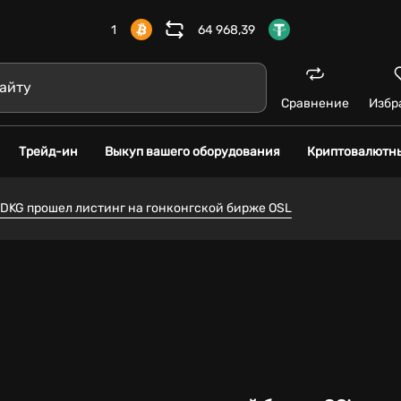
1
64 968,39
Сравнение
Избр
Трейд-ин
Выкуп вашего оборудования
Криптовалютн
DKG прошел листинг на гонконгской бирже OSL