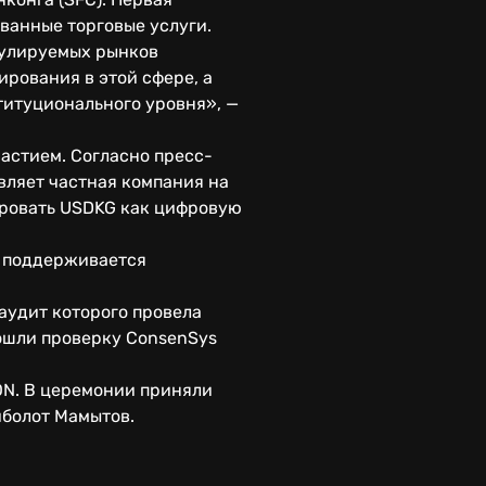
ванные торговые услуги.
гулируемых рынков
ирования в этой сфере, а
титуционального уровня», —
астием. Согласно пресс-
вляет частная компания на
ировать USDKG как цифровую
е поддерживается
 аудит которого провела
рошли проверку ConsenSys
ON. В церемонии приняли
йболот Мамытов.