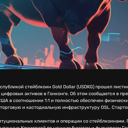
убликой стейблкоин Gold Dollar (USDKG) прошел листин
ифровых активов в Гонконге. Об этом сообщается в пре
ША в соотношении 1:1 и полностью обеспечен физически
 торговую и кастодиальную инфраструктуру OSL. Старто
итуциональных клиентов и операции со стейблкоинами. 
выданных Комиссией по ценным бумагам и фьючерсам Гон