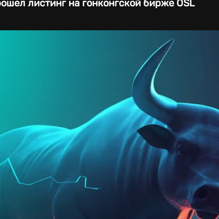
ошел листинг на гонконгской бирже OSL