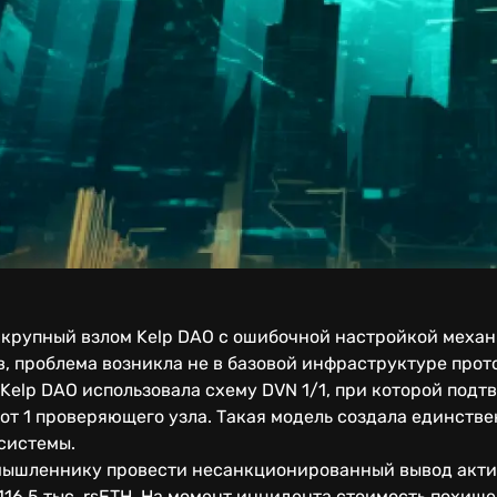
и крупный взлом Kelp DAO с ошибочной настройкой меха
в, проблема возникла не в базовой инфраструктуре прото
Kelp DAO использовала схему DVN 1/1, при которой под
от 1 проверяющего узла. Такая модель создала единстве
системы.
мышленнику провести несанкционированный вывод активо
116,5 тыс. rsETH. На момент инцидента стоимость похищ