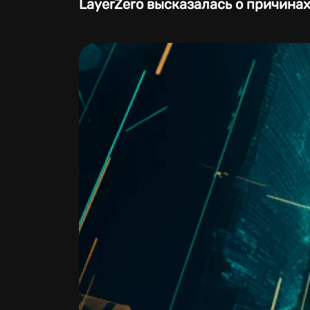
LayerZero высказалась о причинах