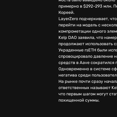
примерно в $292–293 млн. П
Кореей.
LayerZero подчеркивает, чт
перейти на модель с неско
компрометации одного элем
Kelp DAO заявила, что нам
продолжают использовать с
Украденные rsETH были испо
спровоцировало давление н
средств в Aave сократился п
Одновременно в системе сф
негатива среди пользовател
На рынке почти сразу начал
ответственных называют Kel
что первым шагом могут ст
похищенной суммы.