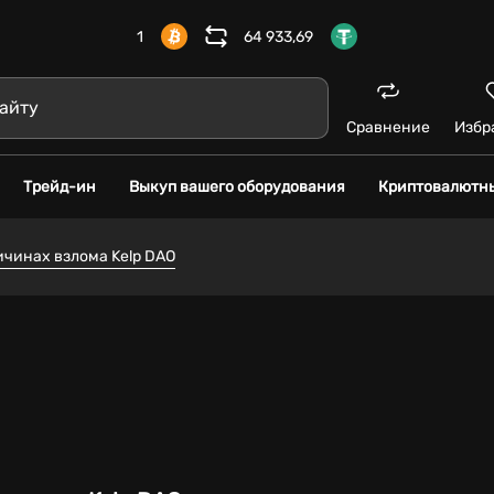
1
64 933,69
Сравнение
Избр
Трейд-ин
Выкуп вашего оборудования
Криптовалютн
ичинах взлома Kelp DAO