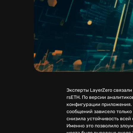
Эксперты LayerZero связал
rsETH. По версии аналитико
конфигурации приложения. 
сообщений зависело только 
снизила устойчивость всей 
Именно это позволило злоу
моста было выведено около 