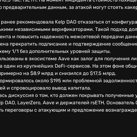
о предварительным данным, за атакой могут стоять хаке
о ранее рекомендовала Kelp DAO отказаться от конфигу
лькими независимыми верификаторами. Такой подход до
ента и повысить надежность межсетевой передачи данн
ерена прекратить подписание и подтверждение сообщени
хему 1/1 без дополнительных уровней защиты.
льзованы в экосистеме Aave как залог для получения ли
а один из крупнейших DeFi-сервисов. На этом фоне общ
римерно на $8,9 млрд и снизился до $17,5 млрд.
ормировалось около $195 млн проблемной задолженности
ей и спровоцировало вывод капитала.
ась дискуссия о том, кто должен покрывать полученные 
p DAO, LayerZero, Aave и держателей rsETH. Основатель
ать переговоры с атакующим и предложение вознагражде