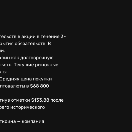
ельств в акции в течение 3-
рытия обязательств. В
и.
ткоин как долгосрочную
льств. Текущие рыночные
ты.
 Средняя цена покупки
иптовалюты в $68 800
гнув отметки $133,88 после
воего исторического
иткоина — компания