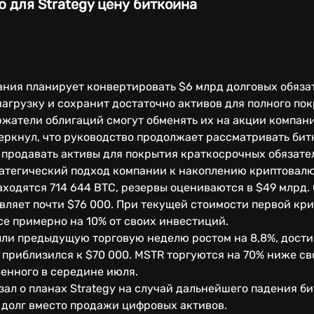
 для Strategy цену биткоина
ания планирует конвертировать $6 млрд долговых обязат
нагрузку и сохранит достаточно активов для полного пок
жатели облигаций смогут обменять их на акции компани
черкнул, что руководство продолжает рассматривать би
 продавать активы для покрытия краткосрочных обязате
ратегический подход компании к накоплению криптовалю
ходятся 714 644 BTC, резервы оцениваются в $49 млрд.
авляет почти $76 000. При текущей стоимости первой кр
е примерно на 10% от своих инвестиций.
ыли предыдущую торговую неделю ростом на 8,8%, дости
о приблизился к $70 000. MSTR торгуются на 70% ниже с
енного в середине июля.
ал о планах Strategy на случай дальнейшего падения б
долг вместо продажи цифровых активов.