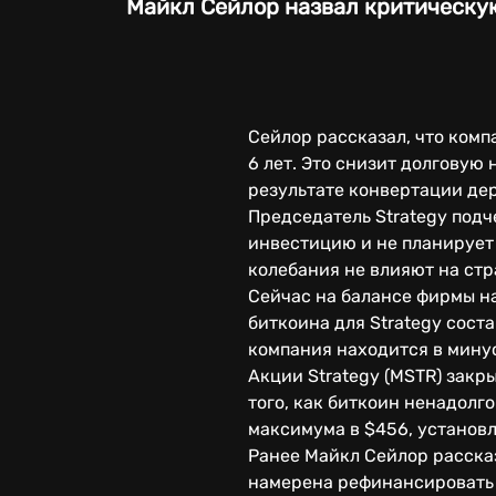
Майкл Сейлор назвал критическую
Сейлор рассказал, что комп
6 лет. Это снизит долговую 
результате конвертации дер
Председатель Strategy под
инвестицию и не планирует
колебания не влияют на ст
Сейчас на балансе фирмы на
биткоина для Strategy сост
компания находится в минус
Акции Strategy (MSTR) закр
того, как биткоин ненадолг
максимума в $456, установл
Ранее Майкл Сейлор рассказ
намерена рефинансировать 