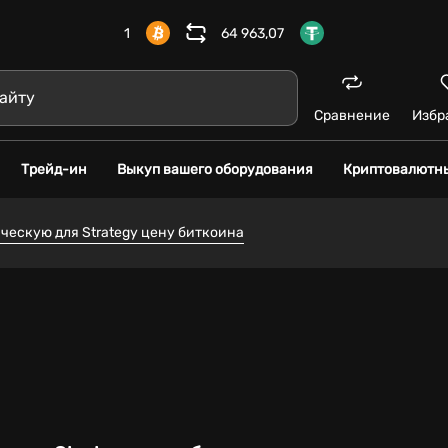
1
64 963,07
Сравнение
Избр
Трейд-ин
Выкуп вашего оборудования
Криптовалютн
ческую для Strategy цену биткоина