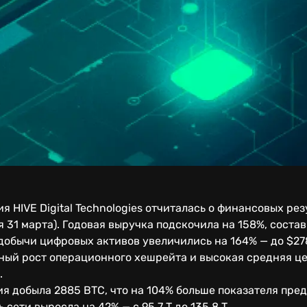
 HIVE Digital Technologies отчиталась о финансовых рез
 31 марта). Годовая выручка подскочила на 158%, состав
 добычи цифровых активов увеличились на 164% — до $27
ный рост операционного хешрейта и высокая средняя це
.
я добыла 2885 BTC, что на 104% больше показателя преды
сети выросла на 42% — с 95,7 T до 135,8 T.