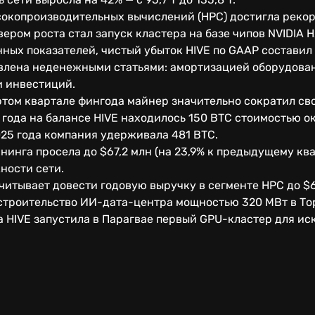
окопроизводительных вычислений (HPC) достигла рекорд
ером роста стал запуск кластера на базе чипов NVIDIA H
ных показателей, чистый убыток HIVE по GAAP составил 
овлена неденежными статьями: амортизацией оборудован
 инвестиций.
ртом квартале фингода майнер значительно сократил св
 года на балансе HIVE находилось 150 BTC стоимостью ок
025 года компания удерживала 481 BTC.
нинга просела до $67,2 млн (на 23,9% к предыдущему кв
ности сети.
считывает довести годовую выручку в сегменте HPC до 
 строительство ИИ-дата-центра мощностью 320 МВт в То
а HIVE запустила в Парагвае первый GPU-кластер для ис