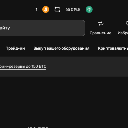
1
65 019,8
Сравнение
Избр
Трейд-ин
Выкуп вашего оборудования
Криптовалютн
оин-резервы до 150 BTC