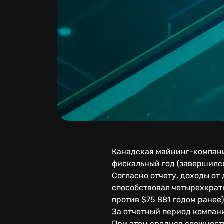
Канадская майнинг-компания
фискальный год (завершился
Согласно отчету, доходы от
способствовал четырехкрат
против $75 881 годом ранее)
За отчетный период компани
При этом средняя сложность 