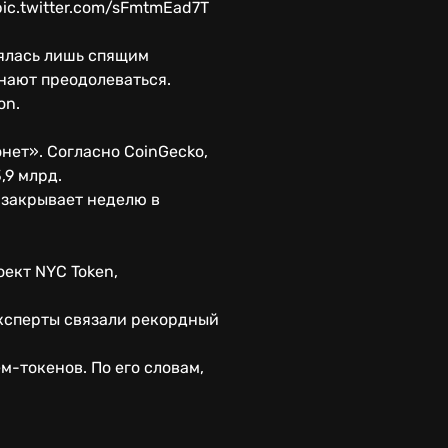
 pic.twitter.com/sFmtmEad7T
лялась лишь спящим
нают преодолеваться.
on.
нет». Согласно CoinGecko,
,9 млрд.
 закрывает неделю в
ект NYC Token,
 Эксперты связали рекордный
-токенов. По его словам,