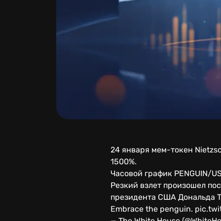
24 января мем-токен Nietzsc
1500%.
Часовой график PENGUIN/US
Резкий взлет произошел пос
президента США Дональда Т
Embrace the penguin. pic.tw
— The White House (@WhiteHo