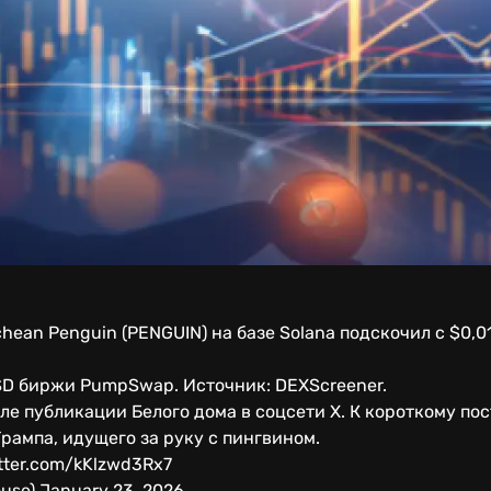
hean Penguin (PENGUIN) на базе Solana подскочил с $0,01
D биржи PumpSwap. Источник: DEXScreener.
ле публикации Белого дома в соцсети X. К короткому п
рампа, идущего за руку с пингвином.
itter.com/kKlzwd3Rx7
use) January 23, 2026