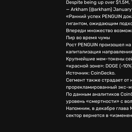
Despite being up over $1.5M,
— Arkham (@arkham) January
«Ранний успех PENGUIN дока
гигантом, ожидающим подхо
Впереди множество возможн
Пир во время чумы
Рост PENGUIN произошел на 
капитализация направления
Крупнейшие мем-токены сей
«красной зоне»: DOGE (-10%),
Источник: CoinGecko.
Сегмент также страдает от 
прорекламированный экс-м
По данным аналитиков CoinG
уровень «смертности» с во
Напомним, в декабре глава 
сектор вернется в «измене