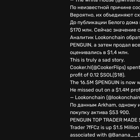
По неизвестной причине соо
Вероятно, их объединяют с
До публикации Белого дома 
$170 млн. Сейчас значение с
Аналитик Lookonchain обрат
PENGUIN, а затем продал вс
оценивались в $1,4 млн.
This is truly a sad story.
Cooker.hl(@CookerFlips) spent
profit of 0.12 $SOL($18).
The 16.5M $PENGUIN is now w
He missed out on a $1.4M pro
— Lookonchain (@lookonchain
По данным Arkham, одному и
покупку актива $53 900.
PENGUIN TOP TRADER MADE $
Trader 7fFCz is up $1.5 Millio
associated with @Banana__B