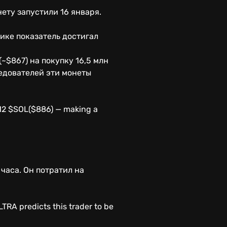
ету запустили 16 января.
пике показатель достигал
~$867) на покупку 16,5 млн
ледователей эти монеты
6.12 $SOL($886) — making a
 часа. Он потратил на
LTRA predicts this trader to be