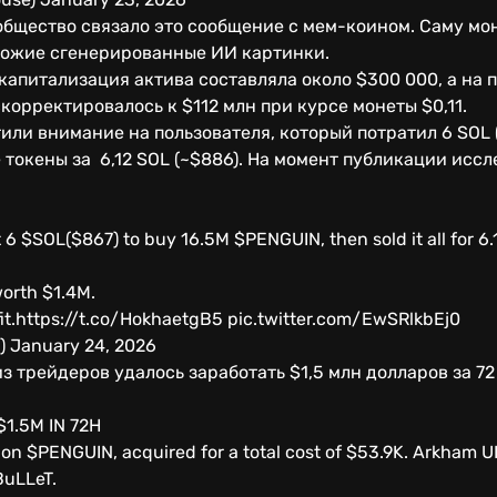
бщество связало это сообщение с мем-коином. Саму мон
хожие сгенерированные ИИ картинки.
капитализация актива составляла около $300 000, а на 
корректировалось к $112 млн при курсе монеты $0,11.
или внимание на пользователя, который потратил 6 SOL (
е токены за 6,12 SOL (~$886). На момент публикации исс
 6 $SOL($867) to buy 16.5M $PENGUIN, then sold it all for 
orth $1.4M.
fit.https://t.co/HokhaetgB5 pic.twitter.com/EwSRlkbEj0
) January 24, 2026
з трейдеров удалось заработать $1,5 млн долларов за 72
1.5M IN 72H
n on $PENGUIN, acquired for a total cost of $53.9K. Arkham U
uLLeT.