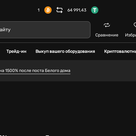
1
64 991,43
Сравнение
Избр
Трейд-ин
Выкуп вашего оборудования
Криптовалютн
а 1500% после поста Белого дома