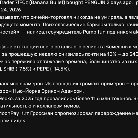
 Trader 7fFCz (Banana Bullet) bought PENGUIN 2 days ago…
 24, 2026
зывает, что ончейн-торговля никогда не умирала, а яв
дящего момента. Психологические барьеры только начи
остей», — написал соучредитель Pump.fun под ником al
фоне стагнации всего остального сегмента «смешных мо
 за прошедшую неделю снизилась почти на 10% — до $43
час переживают тяжелые времена, большинство из них
 SHIB (-7,5%) и PEPE (-14,5%).
наплыва скамеров. Из последних громких примеров — про
эром Нью-Йорка Эриком Адамсом.
ecko, за 2025 год провалились более 11,6 млн токенов.
латильностью и коллапсом мемов.
MoonPay Кит Гроссман спрогнозировал перерождение мем
нном виде».