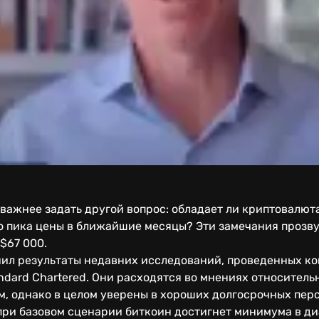
о важнее задать другой вопрос: обладает ли криптовалю
 пика цены в ближайшие месяцы? Эти замечания прозву
$67 000.
ил результаты недавних исследований, проведенных ком
andard Chartered. Они расходятся во мнениях относитель
, однако в целом уверены в хороших долгосрочных перс
то при базовом сценарии биткоин достигнет минимума в д