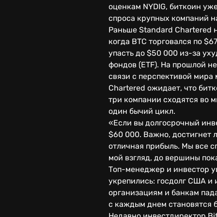
оценкам NYDIG, биткоин уже
спроса крупных компаний н
Раньше Standard Chartered 
когда BTC торговался по $67
упасть до $50 000 из-за у
фондов (ETF). На прошлой н
связи с перспективой мира
Chartered ожидает, что битк
три компании сходятся во м
один бычий цикл.
«Если вы долгосрочный инве
$60 000. Важно, достигнет л
отличная прибыль. Мы все с
мой взгляд, до вершины пока
Топ-менеджер и инвестор у
укрепились: госдолг США и
организациям и банкам пада
с каждым днем ​​становятся 
Недавно инвестдиректор Bi