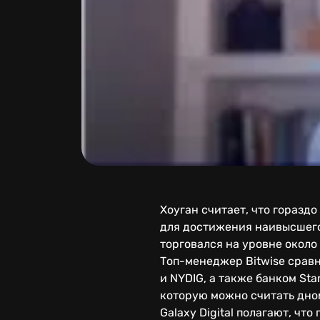
Хоуган считает, что горазд
для достижения наивысшего
торговался на уровне около 
Топ-менеджер Bitwise сравн
и NYDIG, а также банком St
которую можно считать дном
Galaxy Digital полагают, ч