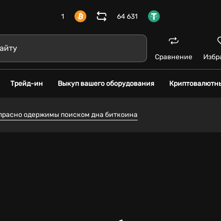
1
64 631
Сравнение
Избр
Трейд-ин
Выкуп вашего оборудования
Криптовалютн
апрасно одержимы поиском дна биткоина