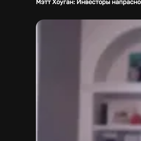
Мэтт Хоуган: Инвесторы напрасн