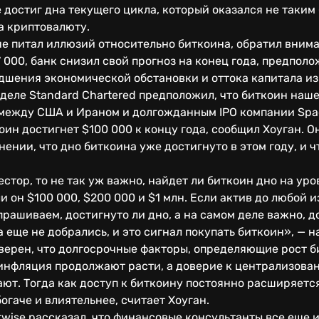
 достиг дна текущего цикла, который оказался не таким
а криптовалюту.
не питал иллюзий относительно биткоина, обратил внима
 000, банк снизил свой прогноз на конец года, предполо
худшения экономической обстановки и оттока капитала 
еделе Standard Chartered предположил, что биткоин наше
 между США и Ираном и долгожданным IPO компании Spac
оин достигнет $100 000 к концу года, сообщил Хоуган. О
нении, что дно биткоина уже достигнуто в этом году, и 
стор, то не так уж важно, найдет ли биткоин дно на уро
и он $100 000, $200 000 и $1 млн. Если актив до любой и
прашиваем, достигнуто ли дно, а на самом деле важно, д
 еще не добрались, и это сигнал покупать биткоин», — н
верен, что долгосрочные факторы, определяющие рост б
 инфляция продолжают расти, а доверие к централизов
ют. Тогда как доступ к биткоину постоянно расширяется
богаче и влиятельнее, считает Хоуган.
twise рассказал, что финансовые консультанты все еще