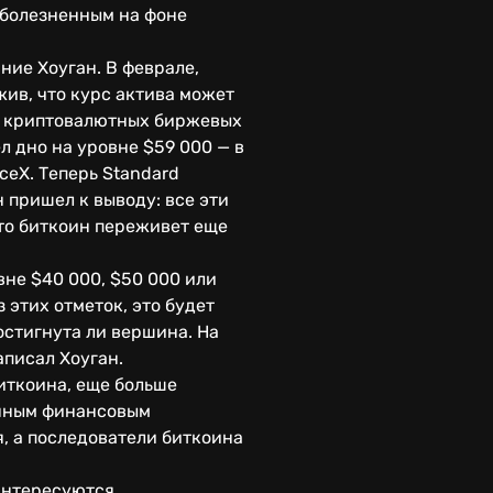
 болезненным на фоне
ние Хоуган. В феврале,
жив, что курс актива может
из криптовалютных биржевых
л дно на уровне $59 000 — в
eX. Теперь Standard
н пришел к выводу: все эти
что биткоин переживет еще
вне $40 000, $50 000 или
з этих отметок, это будет
остигнута ли вершина. На
аписал Хоуган.
иткоина, еще больше
анным финансовым
, а последователи биткоина
 интересуются