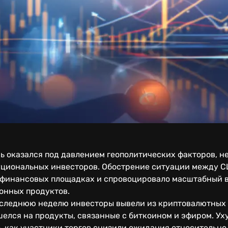
ь оказался под давлением геополитических факторов, 
уциональных инвесторов. Обострение ситуации между 
финансовых площадках и спровоцировало масштабный в
онных продуктов.
последнюю неделю инвесторы вывели из криптовалютных 
шелся на продукты, связанные с биткоином и эфиром. У
, как участники торгов снизили ожидания относительно