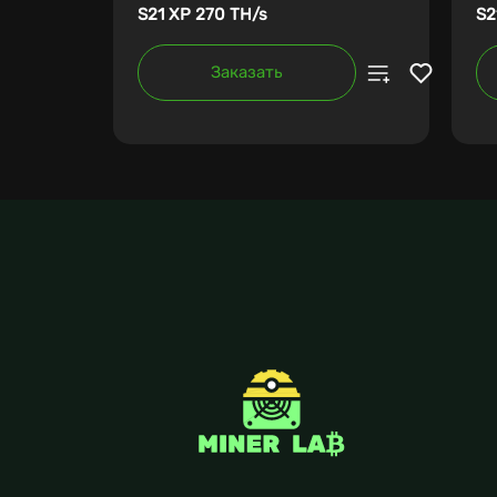
S21 XP 270 TH/s
S2
Заказать