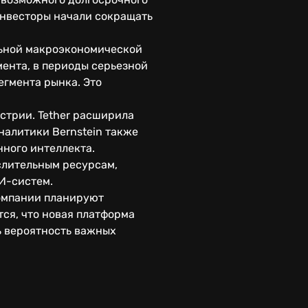
инвесторы начали сокращать
льной макроэкономической
ента, в периоды серьезной
егмента рынка. Это
стрии. Tether расширила
налитики Bernstein также
ного интеллекта.
слительным ресурсам,
ИИ-систем.
Компании планируют
ся, что новая платформа
ь вероятность важных