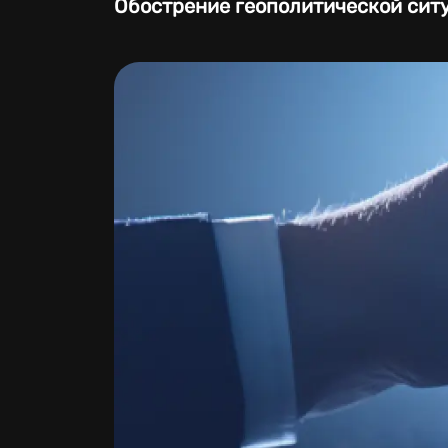
Обострение геополитической сит