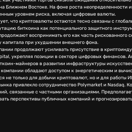
на Ближнем Востоке. На фоне роста неопределенности 
енным уровнем риска, включая цифровые валюты.
ует, что криптовалюты остаются тесно связаны с глоба
утацию биткоина как потенциального защитного инструм
продолжают воспринимать его как часть рискованного с
у капитала при ухудшении внешнего фона.
ании продолжают усиливать присутствие в криптоинду
pital, укрепляя позиции в секторе цифровых финансов. А
иткоин-майнеров в развитии инфраструктуры искусствен
 компании обладают доступом к энергетическим и вычи
ся не только для добычи криптовалют, но и для работы 
ынка привлекло сотрудничество Polymarket и Nasdaq. 
ий, связанные с частными организациями. Предполагает
вать перспективы публичных компаний и прогнозироват