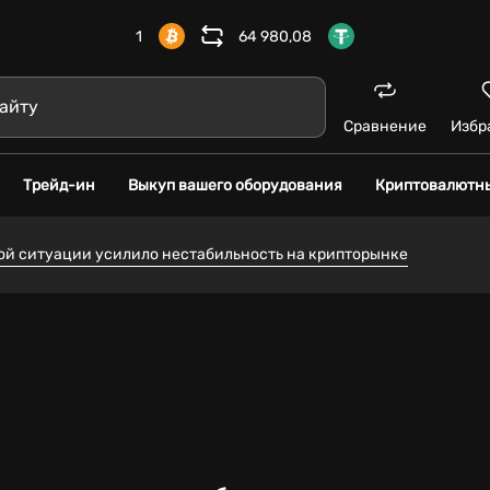
1
64 980,08
Сравнение
Избр
Трейд-ин
Выкуп вашего оборудования
Криптовалютн
ой ситуации усилило нестабильность на крипторынке