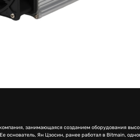
я компания, занимающаяся созданием оборудования выс
Ее основатель, Ян Цзосин, ранее работал в Bitmain, одн