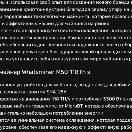
, и использовал свой опыт для создания нового бренда в
 внимание криптоиндустрии благодаря своему упору на 
и передовыми технологиями майнинга, которые позволил
 и эффективных машин для майнинга на рынке.
ner - это их продвинутые системы охлаждения, которы
ких скоростях хэширования. Компания также делает ст
обы обеспечить долговечность и надежность своего обо
али свою репутацию благодаря высокой производительн
могла установить себя в конкурентном мире майнинга к
майнер Whatsminer M50 118Th s
тивное устройство для майнинга, созданное для добычи
а основе алгоритма SHA-256.
оростью хеширования 118 TH/s и потребляет 3300 Вт эне
довые майнинговые чипы от MicroBT, которые обеспечи
авнительно небольшом потреблении энергии.
тся ее уникальная система охлаждения, которая подде
 уровне, обеспечивая его надежную и эффективную рабо