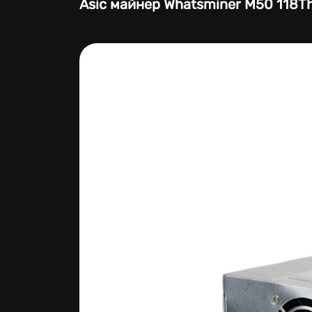
Asic майнер Whatsminer M50 118T