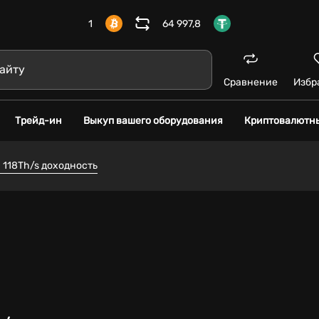
1
64 997,8
Сравнение
Избр
Трейд-ин
Выкуп вашего оборудования
Криптовалютн
 118Th/s доходность