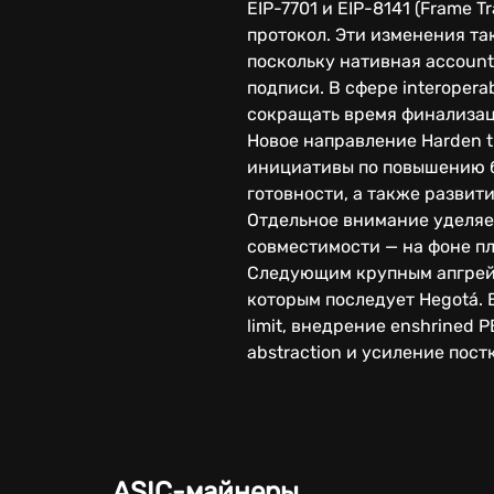
EIP-7701 и EIP-8141 (Frame 
протокол. Эти изменения та
поскольку нативная account
подписи. В сфере interopera
сокращать время финализац
Новое направление Harden t
инициативы по повышению без
готовности, а также развит
Отдельное внимание уделяе
совместимости — на фоне п
Следующим крупным апгрейд
которым последует Hegotá.
limit, внедрение enshrined
abstraction и усиление пос
ASIC-майнеры