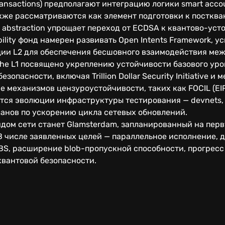
Transactions) предполагают интеграцию логики smart acc
кже рассматриваются как элемент подготовки к постква
 abstraction упрощает переход от ECDSA к квантово-ус
bility фонд намерен развивать Open Intents Framework, у
ии L2 для обеспечения бесшовного взаимодействия меж
he L1 посвящено укреплению устойчивости базового уро
опасности, включая Trillion Dollar Security Initiative и
ие механизмов цензуроустойчивости, таких как FOCIL (EI
тся эволюции инфраструктуры тестирования — devnets, 
ланов по ускорению цикла сетевых обновлений.
ом сети станет Glamsterdam, запланированный на перву
 В числе заявленных целей — параллельное исполнение,
 PBS, расширение blob-пропускной способности, прогресс
тквантовой безопасности.