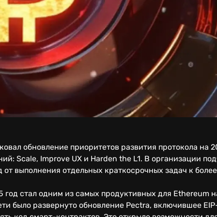
ковал обновление приоритетов развития протокола на 2
ий: Scale, Improve UX и Harden the L1. В организации по
д от выполнения отдельных краткосрочных задач к боле
5 год стал одним из самых продуктивных для Ethereum н
ети было развернуто обновление Pectra, включившее EI
ть код смарт-контрактов. Это открыло возможности для