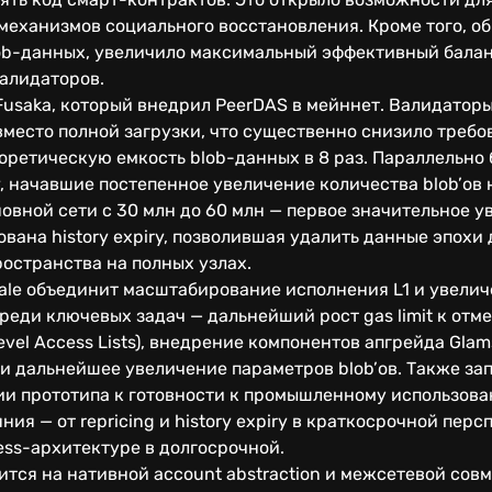
механизмов социального восстановления. Кроме того, о
ob-данных, увеличило максимальный эффективный балан
алидаторов.
Fusaka, который внедрил PeerDAS в мейннет. Валидатор
место полной загрузки, что существенно снизило требо
оретическую емкость blob-данных в 8 раз. Параллельно
y, начавшие постепенное увеличение количества blob’ов 
новной сети с 30 млн до 60 млн — первое значительное ув
вана history expiry, позволившая удалить данные эпохи 
ространства на полных узлах.
cale объединит масштабирование исполнения L1 и увели
реди ключевых задач — дальнейший рост gas limit к отме
evel Access Lists), внедрение компонентов апгрейда Glam
й и дальнейшее увеличение параметров blob’ов. Также 
тадии прототипа к готовности к промышленному использо
я — от repricing и history expiry в краткосрочной перс
ess-архитектуре в долгосрочной.
ится на нативной account abstraction и межсетевой со