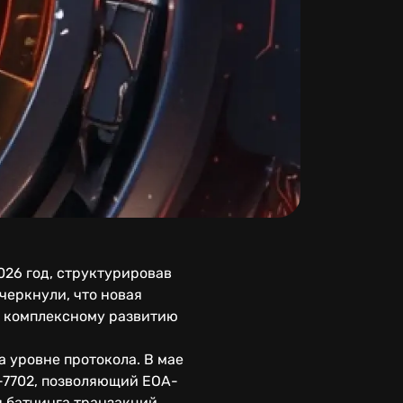
026 год, структурировав
дчеркнули, что новая
е комплексному развитию
а уровне протокола. В мае
P-7702, позволяющий EOA-
 батчинга транзакций,