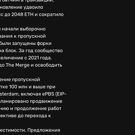
бновление удвоило
с до 2048 ETH и сократило
ы начали выборочно
вания к пропускной
 были запущены форки
на блок. За год сообщество
еличение с 2021 года.
до The Merge и освободить
чение пропускной
тке 100 млн и выше при
sterdam, включая ePBS (EIP-
запланировано продвижение
ванию и продолжение работ
пективе до перехода к
вместимости. Предложения