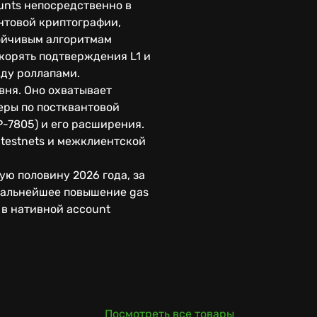
ounts непосредственно в
нтовой криптографии,
тойчивым алгоритмам
скорять подтверждения L1 и
ду роллапами.
вня. Оно охватывает
 меры по постквантовой
P-7805) и его расширения.
testnets и межклиентской
ю половину 2026 года, за
 дальнейшее повышение gas
 в нативной account
Посмотреть все товары