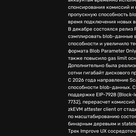
спонсирования комиссий и 
пропускную способность bl
время подключения новых в
В декабре состоялся релиз 
сэмплировать blob-данные в
способности и увеличило те
формата Blob Parameter Onl
также повысило gas limit ос
Дополнительно была реализо
сотни гигабайт дискового п
С 2026 года направление S
способности blob-данных. С
поддержке EIP-7928 (Block-l
7732), перерасчет комисси
zkEVM attester client от с
по масштабированию состояни
бинарным деревьям и statel
Трек Improve UX сосредоточ