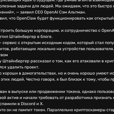
олезные задачи для людей. Мы ожидаем, что это быстро
ений», — заявил CEO OpenAI Сэм Альтман.
ил, что OpenClaw будет функционировать как открытый 
 строить большую корпорацию, и сотрудничество с Open
етил Штайнбергер в блоге.
— сервис с открытым исходным кодом, который стал поп
нтов, работающих локально на устройстве пользователя.
твом
Штайнбергер рассказал о том, как его атаковали в кри
ся удалить проект.
ко хороши в домогательствах, но и очень хорошо умеют и
тих людей. Честно говоря, я был близок к тому, чтобы п
ван в выпуске или продвижении токена, однако пользов
ой актив и начали требовать от разработчика признать 
памили в Discord и X.
 что он не пампит токен. Параллельно криптоскамеры ста