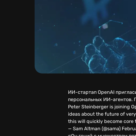
ИИ-стартап OpenAI приглас
персональных ИИ-агентов. П
Peter Steinberger is joining O
ideas about the future of ver
this will quickly become core 
— Sam Altman (@sama) Februa
«Он гений с множеством по