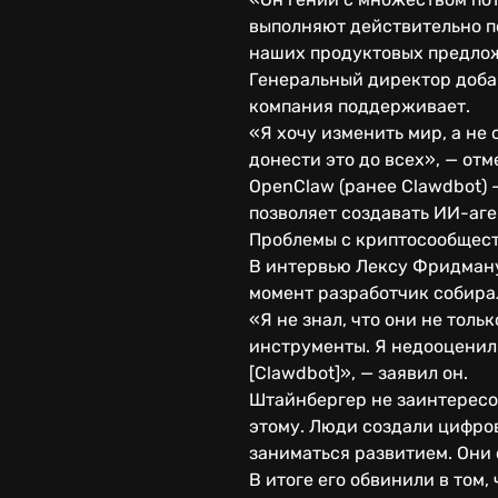
выполняют действительно п
наших продуктовых предлож
Генеральный директор добав
компания поддерживает.
«Я хочу изменить мир, а не
донести это до всех», — отм
OpenClaw (ранее Clawdbot) 
позволяет создавать ИИ-аге
Проблемы с криптосообщес
В интервью Лексу Фридману 
момент разработчик собирал
«Я не знал, что они не толь
инструменты. Я недооценил э
[Clawdbot]», — заявил он.
Штайнбергер не заинтересо
этому. Люди создали цифров
заниматься развитием. Они с
В итоге его обвинили в том,