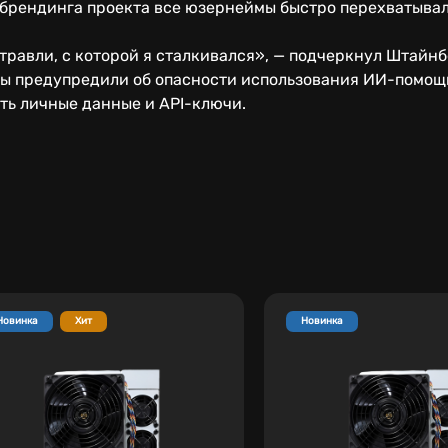
ребрендинга проекта все юзернеймы быстро перехватыва
равли, с которой я сталкивался», — подчеркнул Штайнб
ты предупредили об опасности использования ИИ-помощн
ь личные данные и API-ключи.
Новинка
Хит
Новинка