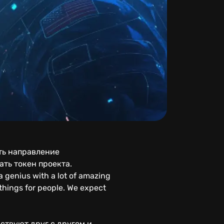
ть направление
ть токен проекта.
a genius with a lot of amazing
 things for people. We expect
ствуют друг с другом и