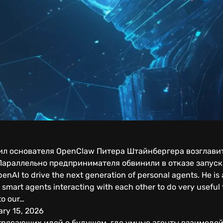
ил основателя OpenClaw Питера Штайнбергера возглави
араллельно предпринимателя обвинили в отказе запуска
penAI to drive the next generation of personal agents. He is 
y smart agents interacting with each other to do very useful
to our…
ry 15, 2026
трясающих идей о будущем, где умные агенты взаимодей