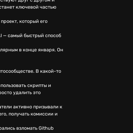
 станет ключевой частью
проект, который его
AI — самый быстрый способ
улярным в конце января. Он
птосообществе. В какой-то
спользовать скрипты и
росто удалить это
атели активно призывали к
его, получать комиссии и
рались взломать Github