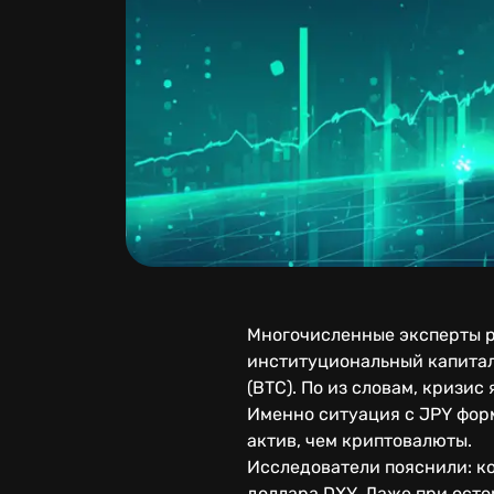
Многочисленные эксперты р
институциональный капитал
(BTC). По из словам, кризи
Именно ситуация с JPY фор
актив, чем криптовалюты.
Исследователи пояснили: к
доллара DXY. Даже при ост