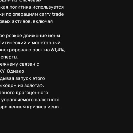
акая политика используется
и по операциям carry trade
овых активов, включая
бое резкое движение иены
олитический и монетарный
нстрировало рост на 61,4%,
ксперты.
режнему связан с
XY. Однако
дывая запуск этого
ыходом из золота».
лавного драгоценного
 управляемого валютного
азрешением кризиса иены.