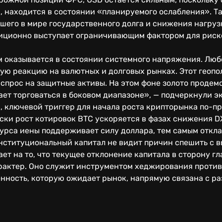
, находится в состоянии «планируемого ослабления». Т
его в мире государственного долга и снижения нагрузк
диционно выступает ограничивающим фактором для риск
м оказывается в состоянии системного напряжения. Лю
ую реакцию на валютных и долговых рынках. Этот геоп
спрос на защитные активы. На этом фоне золото продемо
ает торговаться в боковом диапазоне», — подчеркнули э
, ключевой триггер для начала роста крипторынка по-п
ски рост котировок BTC ускоряется в фазах снижения D
рса иены поддерживает силу доллара, тем самым откла
нституциональный капитал не видит причин спешить с в
ет на то, что текущее отклонение капитала в сторону г
рактер. Оно служит инструментом хеджирования против
нность, которую ожидает рынок, напрямую связана с р