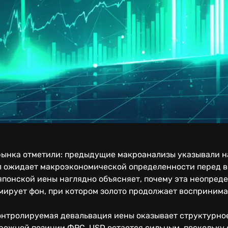
ынка отметили: предыдущие макроанализы указывали на
 ожидает макроэкономической определенности перед во
с японской иены наглядно объясняет, почему эта неопред
мирует фон, при котором золото продолжает воспринима
онтролируемая девальвация иены оказывает структурно
орожной позиции ФРС, USD остается сильным, поскольку