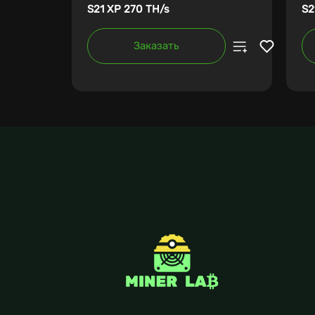
S21 XP 270 TH/s
S2
Заказать