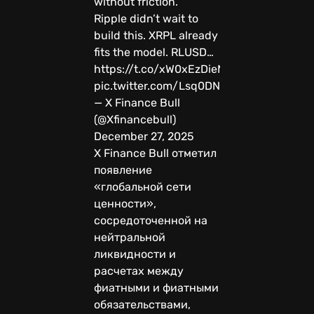
without friction.
Ripple didn’t wait to
build this. XRPL already
fits the model. RLUSD…
https://t.co/xW0xEzDieM
pic.twitter.com/Lsq0DNG9Mk
— X Finance Bull
(@Xfinancebull)
December 27, 2025
X Finance Bull отметил
появление
«глобальной сети
ценности»,
сосредоточенной на
нейтральной
ликвидности и
расчетах между
фиатными и фиатными
обязательствами,