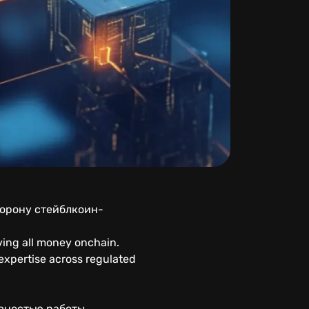
торону стейблкоин-
ing all money onchain.
expertise across regulated
ивностью работы