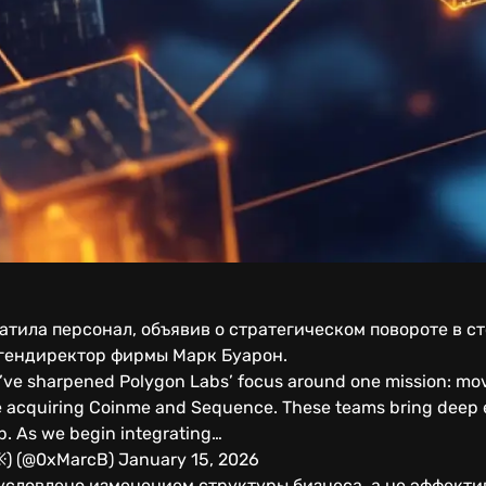
атила персонал, объявив о стратегическом повороте в с
 гендиректор фирмы Марк Буарон.
’ve sharpened Polygon Labs’ focus around one mission: mov
are acquiring Coinme and Sequence. These teams bring deep 
p. As we begin integrating…
 ※) (@0xMarcB) January 15, 2026
бусловлено изменением структуры бизнеса, а не эффект