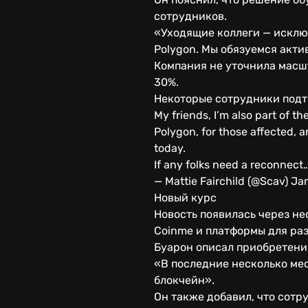
сотрудников.
«Уходящие коллеги — исключ
Polygon. Мы обязуемся акти
Компания не уточнила масш
30%.
Некоторые сотрудники подт
My friends, I’m also part of th
Polygon, for those affected, a
today.
If any folks need a reconnect
— Mattie Fairchild (@Scav) Ja
Новый курс
Новость появилась через не
Coinme и платформы для ра
Буарон описал приобретени
«В последние несколько мес
блокчейн».
Он также добавил, что сотр