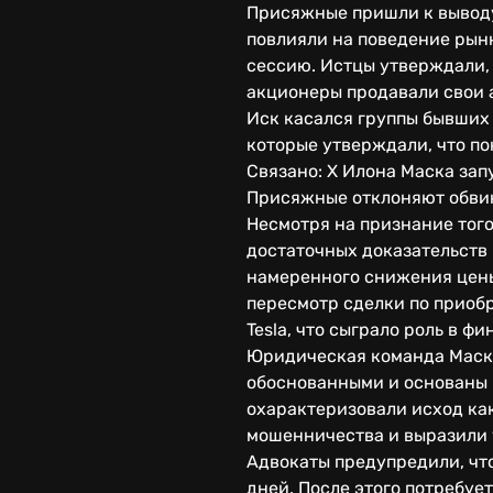
Присяжные пришли к выводу
повлияли на поведение рынк
сессию. Истцы утверждали, 
акционеры продавали свои 
Иск касался группы бывших 
которые утверждали, что п
Связано: X Илона Маска за
Присяжные отклоняют обви
Несмотря на признание тог
достаточных доказательств 
намеренного снижения цены 
пересмотр сделки по приоб
Tesla, что сыграло роль в ф
Юридическая команда Маска 
обоснованными и основаны 
охарактеризовали исход ка
мошенничества и выразили 
Адвокаты предупредили, чт
дней. После этого потребуе