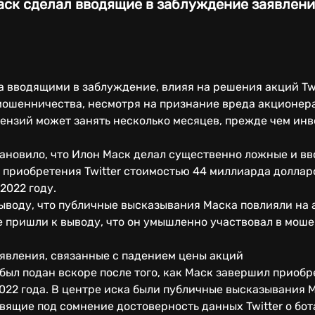
ск сделал вводящие в заблуждение заявления 
 вводящими в заблуждение, влияя на решения акций Twi
 мошенничества, несмотря на признание вреда акционер
ензий может занять несколько месяцев, прежде чем инв
новило, что Илон Маск делал существенно ложные и в
 приобретения Twitter стоимостью 44 миллиарда доллар
2022 году.
ыводу, что публичные высказывания Маска повлияли на 
е пришли к выводу, что он умышленно участвовал в мош
явления, связанные с падением цены акций
был подан вскоре после того, как Маск завершил приобре
2022 года. В центре иска были публичные высказывания М
авящие под сомнение достоверность данных Twitter о бот