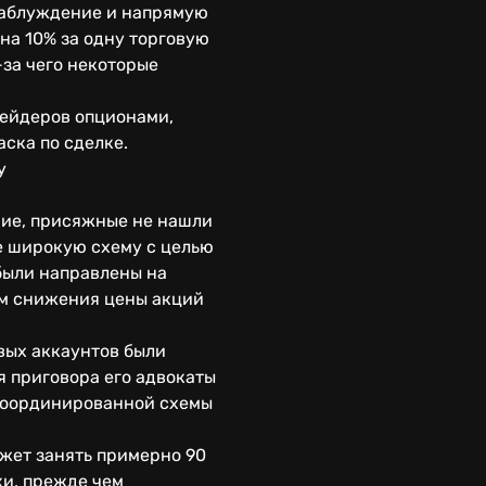
 заблуждение и напрямую
 на 10% за одну торговую
-за чего некоторые
рейдеров опционами,
ска по сделке.
у
ние, присяжные не нашли
е широкую схему с целью
были направлены на
ем снижения цены акций
вых аккаунтов были
 приговора его адвокаты
скоординированной схемы
жет занять примерно 90
ки, прежде чем