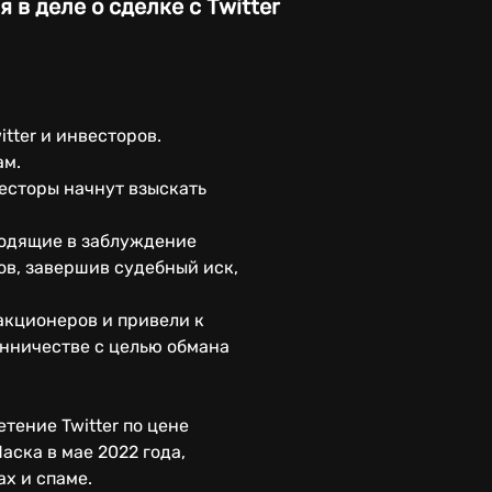
в деле о сделке с Twitter
tter и инвесторов.
ам.
есторы начнут взыскать
водящие в заблуждение
ов, завершив судебный иск,
акционеров и привели к
енничестве с целью обмана
тение Twitter по цене
аска в мае 2022 года,
ах и спаме.