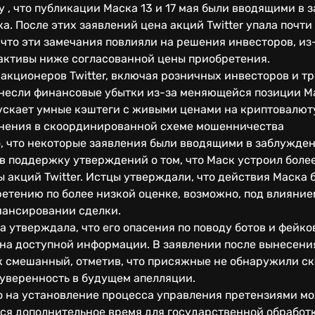
 , что публикации Маска 13 и 17 мая были вводящими в
а. После этих заявлений цена акций Twitter упала почти
что эти замечания повлияли на решения инвесторов, из
активы ниже согласованной цены приобретения.
акционеров Twitter, включая розничных инвесторов и т
онесли финансовые убытки из-за меняющейся позиции Ма
пускает умные кэштеги с живыми ценами на криптовалют
нения в скоординированной схеме мошенничества
о, что некоторые заявления были вводящими в заблужде
в поддержку утверждений о том, что Маск устроил боле
акций Twitter. Истцы утверждали, что действия Маска 
ретению по более низкой оценке, возможно, под влияни
инансировании сделки.
утверждала, что его опасения по поводу ботов и фейко
на доступной информации. В заявлении после вынесения
к смешанный, отметив, что присяжные не обнаружили 
уверенность в будущем апелляции.
о на установление процесса управления претензиями мо
тся дополнительное время для государственной обработ