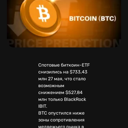
Спотовые биткоин-ETF
снизились на $733,43
млн 27 мая, что стало
возможным
снижением $527,84
млн только BlackRock
IBIT.
BTC опустился ниже
зоны сопротивления
медвежьего рынка в