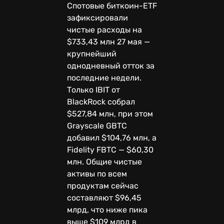
Спотовые биткоин-ETF
зафиксировали
чистые расходы на
$733,43 млн 27 мая —
крупнейший
однодневный отток за
последние недели.
Только IBIT от
BlackRock собрал
$527,84 млн, при этом
Grayscale GBTC
добавил $104,76 млн, а
Fidelity FBTC — $60,30
млн. Общие чистые
активы по всем
продуктам сейчас
составляют $96,45
млрд, что ниже пика
выше $109 млрд в