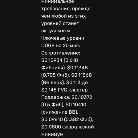
минимальное
требование, прежде
чем любой из этих
уровней станет
актуальным.
Ключевые уровни
DOGE на 20 мая:
Сопротивление:
$0.10934 (0.618
Фибриля), $0.11348
(0.705 Фиб), $0.11568
(BB верх), $0.113 до
$0.145 FVG кластер
Поддержка: $0.10372
(0.5 Фиб), $0.10410
(снижение BB),
$0.09810 (0.382 Фиб),
$0.0800 февральский
минимум