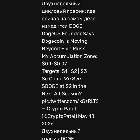
Двухнедельный
цикловый график: где
сейчас на самом деле
находится DOGE
DogeOS Founder Says
Dogecoin is Moving
Beyond Elon Musk
My Accumulation Zone:
$0.1-$0.07
Targets: $1 | $2 | $3
So Could We See
$DOGE at $2 in the
Next Alt Season?
pic.twitter.com/kGzRLT5m29
— Crypto Patel
(@CryptoPatel) May 18,
2026
Двухнедельный
график DOGE