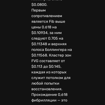
$0.0800.
Первым
сопротивлением
является Fib выше
цены 0.618 на
$0.10934, за ним
следуют 0.705 на
$0.11348 и верхняя
полоса Боллингера на
$0.11568. Кластер зон
FVG составляет от
$0.113 до $0.145,
каждая из которых
служит потолком для
любой попытки
восстановления.
Прохождение 0,618
фибрилляции — это