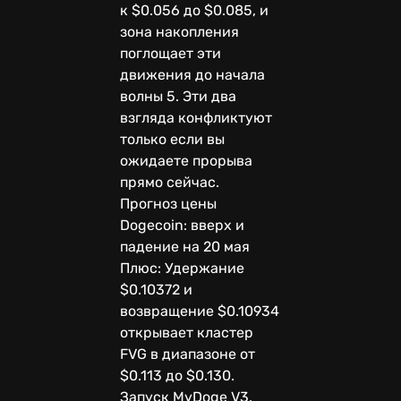
к $0.056 до $0.085, и
зона накопления
поглощает эти
движения до начала
волны 5. Эти два
взгляда конфликтуют
только если вы
ожидаете прорыва
прямо сейчас.
Прогноз цены
Dogecoin: вверх и
падение на 20 мая
Плюс: Удержание
$0.10372 и
возвращение $0.10934
открывает кластер
FVG в диапазоне от
$0.113 до $0.130.
Запуск MyDoge V3,