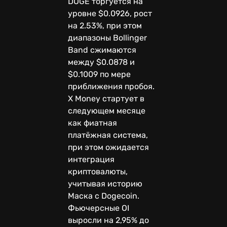
DOGE торгуется на
уровне $0.0926, рост
на 2.53%, при этом
диапазоны Bollinger
Band сжимаются
между $0.0878 и
$0.1009 по мере
приближения пробоя.
X Money стартует в
следующем месяце
как фиатная
платёжная система,
при этом ожидается
интеграция
криптовалюты,
учитывая историю
Маска с Dogecoin.
Фьючерсные OI
выросли на 2,95% до